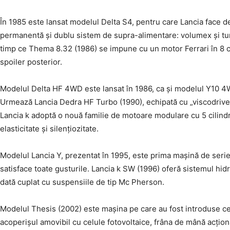
În 1985 este lansat modelul Delta S4, pentru care Lancia face d
permanentă și dublu sistem de supra-alimentare: volumex și tu
timp ce Thema 8.32 (1986) se impune cu un motor Ferrari în 8 ci
spoiler posterior.
Modelul Delta HF 4WD este lansat în 1986, ca și modelul Y10 4W
Urmează Lancia Dedra HF Turbo (1990), echipată cu „viscodrive”
Lancia k adoptă o nouă familie de motoare modulare cu 5 cilindri 
elasticitate și silențiozitate.
Modelul Lancia Y, prezentat în 1995, este prima mașină de serie
satisface toate gusturile. Lancia k SW (1996) oferă sistemul hi
dată cuplat cu suspensiile de tip Mc Pherson.
Modelul Thesis (2002) este mașina pe care au fost introduse ce
acoperișul amovibil cu celule fotovoltaice, frâna de mână acționat