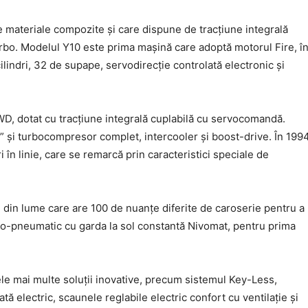
e materiale compozite și care dispune de tracțiune integrală
rbo. Modelul Y10 este prima mașină care adoptă motorul Fire, î
lindri, 32 de supape, servodirecție controlată electronic și
D, dotat cu tracțiune integrală cuplabilă cu servocomandă.
 și turbocompresor complet, intercooler și boost-drive. În 1994
în linie, care se remarcă prin caracteristici speciale de
 din lume care are 100 de nuanțe diferite de caroserie pentru a
dro-pneumatic cu garda la sol constantă Nivomat, pentru prima
le mai multe soluții inovative, precum sistemul Key-Less,
ă electric, scaunele reglabile electric confort cu ventilație și