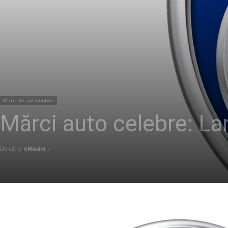
Marci de automobile
Mărci auto celebre: La
De către
eMasini
-