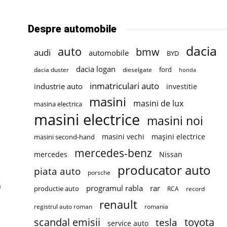
Despre automobile
dacia
auto
bmw
audi
automobile
BYD
dacia logan
ford
dacia duster
dieselgate
honda
inmatriculari auto
industrie auto
investitie
masini
masini de lux
masina electrica
masini electrice
masini noi
masini vechi
mașini electrice
masini second-hand
mercedes-benz
mercedes
Nissan
producator auto
piata auto
porsche
n
programul rabla
rar
productie auto
RCA
record
renault
registrul auto roman
romania
scandal emisii
toyota
tesla
service auto