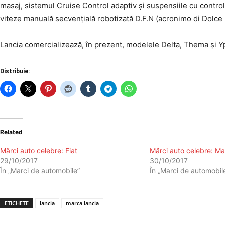
masaj, sistemul Cruise Control adaptiv și suspensiile cu control
viteze manuală secvențială robotizată D.F.N (acronimo di Dolce F
Lancia comercializează, în prezent, modelele Delta, Thema și Y
Distribuie:
Related
Mărci auto celebre: Fiat
Mărci auto celebre: Ma
29/10/2017
30/10/2017
În „Marci de automobile”
În „Marci de automobil
ETICHETE
lancia
marca lancia