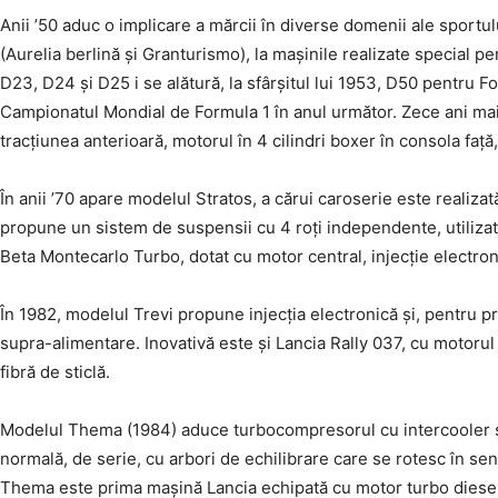
Anii ’50 aduc o implicare a mărcii în diverse domenii ale sportul
(Aurelia berlină și Granturismo), la mașinile realizate special p
D23, D24 și D25 i se alătură, la sfârșitul lui 1953, D50 pentru F
Campionatul Mondial de Formula 1 în anul următor. Zece ani mai 
tracțiunea anterioară, motorul în 4 cilindri boxer în consola față,
În anii ’70 apare modelul Stratos, a cărui caroserie este realizată
propune un sistem de suspensii cu 4 roți independente, utilizat 
Beta Montecarlo Turbo, dotat cu motor central, injecție electro
În 1982, modelul Trevi propune injecția electronică și, pentru 
supra-alimentare. Inovativă este și Lancia Rally 037, cu motorul
fibră de sticlă.
Modelul Thema (1984) aduce turbocompresorul cu intercooler și 
normală, de serie, cu arbori de echilibrare care se rotesc în sen
Thema este prima mașină Lancia echipată cu motor turbo diesel 