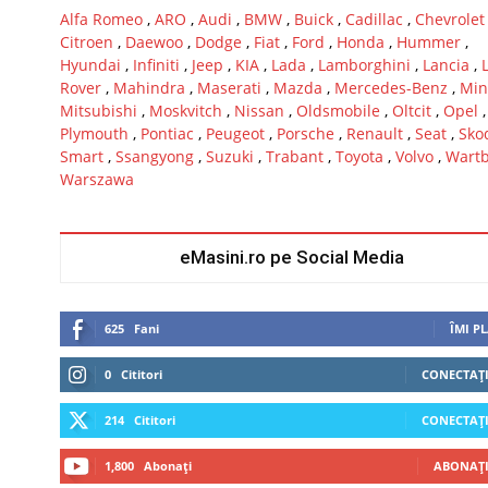
Alfa Romeo
,
ARO
,
Audi
,
BMW
,
Buick
,
Cadillac
,
Chevrolet
Citroen
,
Daewoo
,
Dodge
,
Fiat
,
Ford
,
Honda
,
Hummer
,
Hyundai
,
Infiniti
,
Jeep
,
KIA
,
Lada
,
Lamborghini
,
Lancia
,
Rover
,
Mahindra
,
Maserati
,
Mazda
,
Mercedes-Benz
,
Min
Mitsubishi
,
Moskvitch
,
Nissan
,
Oldsmobile
,
Oltcit
,
Opel
,
Plymouth
,
Pontiac
,
Peugeot
,
Porsche
,
Renault
,
Seat
,
Sko
Smart
,
Ssangyong
,
Suzuki
,
Trabant
,
Toyota
,
Volvo
,
Wart
Warszawa
eMasini.ro pe Social Media
625
Fani
ÎMI P
0
Cititori
CONECTAȚI
i
214
Cititori
CONECTAȚI
1,800
Abonați
ABONAȚI