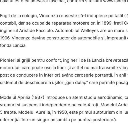
băiatul este cu adevărat fascinat, conform site-ului www.lancia.
Fugit de la colegiu, Vincenzo reușește să-l înduplece pe tatăl să
contabil, dar se ocupa de repararea motoarelor. În 1899, frații
inginerul Aristide Facciolo. Automobilul Welleyes are un mare su
1906, Vincenzo devine constructor de automobile și, împreună cu
fonda Lancia.
Pionieri ai grijii pentru confort, inginerii de la Lancia brevetea
motorului, care poate oscila liber și astfel nu mai transmite vib
post de conducere în interior) având caroserie portantă. În anii
sistemul de deschidere a ușilor „gen dulap” care permite pasage
Modelul Aprilia (1937) introduce un atent studiu aerodinamic, c
vremuri și suspensii independente pe cele 4 roți. Modelul Ardea 
5 trepte. Modelul Aurelia, în 1950, este primul autoturism din lum
diferențial într-un singur ansamblu pe puntea posterioară.