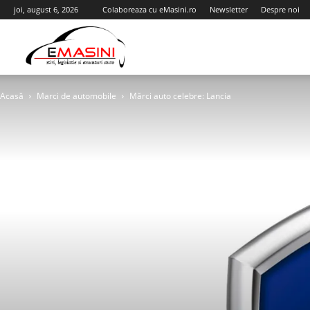
joi, august 6, 2026
Colaboreaza cu eMasini.ro
Newsletter
Despre noi
eMasini.ro
Acasă
Marci de automobile
Mărci auto celebre: Lancia