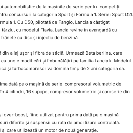
ui automobilistic: de la mașinile de serie pentru competiții
entru concursuri la categoria Sport și Formula 1. Seriei Sport D20
ormula 1. Cu D50, pilotată de Fangio, Lancia a câștigat
târziu, cu modelul Flavia, Lancia revine în avangardă cu
 frânele cu disc și injecția de benzină.
 din aliaj ușor și fibră de sticlă. Urmează Beta berlina, care
cu unele modificări și îmbunătățiri pe familia Lancia k. Modelul
nică și turbocompresor va domina timp de 2 ani categoria sa.
prima dată pe o mașină de serie, compresorul volumetric de
 în 4 cilindri, 16 supape, compresor volumetric și caroserie din
over-boost, fiind utilizat pentru prima dată pe o mașină
suri diferite și suspensii cu rata de amortizare controlată.
și care utilizează un motor de nouă generație.