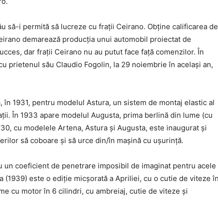
ro.
u să-i permită să lucreze cu frații Ceirano. Obține calificarea de
 Ceirano demarează producția unui automobil proiectat de
cces, dar frații Ceirano nu au putut face față comenzilor. În
 prietenul său Claudio Fogolin, la 29 noiembrie în același an,
ză, în 1931, pentru modelul Astura, un sistem de montaj elastic al
rații. În 1933 apare modelul Augusta, prima berlină din lume (cu
 ’30, cu modelele Artena, Astura și Augusta, este inaugurat și
rilor să coboare și să urce din/în mașină cu ușurință.
u un coeficient de penetrare imposibil de imaginat pentru acele
(1939) este o ediție micșorată a Apriliei, cu o cutie de viteze î
e cu motor în 6 cilindri, cu ambreiaj, cutie de viteze și