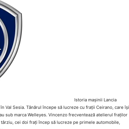
Istoria mașinii Lancia
n Val Sesia. Tânărul începe să lucreze cu frații Ceirano, care îș
eau sub marca Welleyes. Vincenzo frecventează atelierul fraților
târziu, cei doi frați încep să lucreze pe primele automobile,