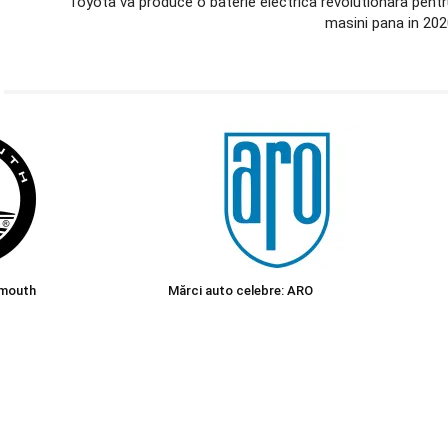
Toyota va produce o baterie electrica revolutionara pentr
masini pana in 202
ymouth
Mărci auto celebre: ARO