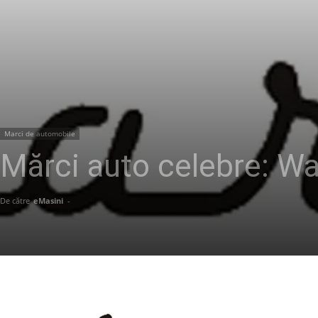
Marci de automobile
Mărci auto celebre: W
De către
eMasini
-