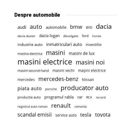
Despre automobile
dacia
auto
bmw
audi
automobile
BYD
dacia logan
ford
dacia duster
dieselgate
honda
inmatriculari auto
industrie auto
investitie
masini
masini de lux
masina electrica
masini electrice
masini noi
masini vechi
mașini electrice
masini second-hand
mercedes-benz
mercedes
Nissan
producator auto
piata auto
porsche
programul rabla
rar
productie auto
RCA
record
renault
registrul auto roman
romania
scandal emisii
toyota
tesla
service auto