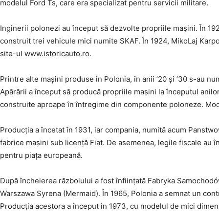
modelul Ford Ts, care era specializat pentru servicii militare.
Inginerii polonezi au început să dezvolte propriile mașini. În 1
construit trei vehicule mici numite SKAF. În 1924, MikoLaj Karp
site-ul www.istoricauto.ro.
Printre alte mașini produse în Polonia, în anii ’20 și ’30 s-au n
Apărării a început să producă propriile mașini la începutul anilo
construite aproape în întregime din componente poloneze. Mode
Producția a încetat în 1931, iar compania, numită acum Panstwo
fabrice mașini sub licență Fiat. De asemenea, legile fiscale au 
pentru piața europeană.
După încheierea războiului a fost înființată Fabryka Samochod
Warszawa Syrena (Mermaid). În 1965, Polonia a semnat un contr
Producția acestora a început în 1973, cu modelul de mici dimen