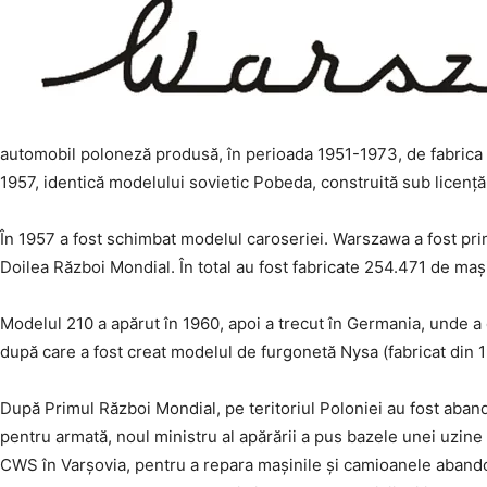
automobil poloneză produsă, în perioada 1951-1973, de fabric
1957, identică modelului sovietic Pobeda, construită sub licență
În 1957 a fost schimbat modelul caroseriei. Warszawa a fost p
Doilea Război Mondial. În total au fost fabricate 254.471 de mașin
Modelul 210 a apărut în 1960, apoi a trecut în Germania, unde a
după care a fost creat modelul de furgonetă Nysa (fabricat din 
După Primul Război Mondial, pe teritoriul Poloniei au fost aban
pentru armată, noul ministru al apărării a pus bazele unei uz
CWS în Varșovia, pentru a repara mașinile și camioanele abando