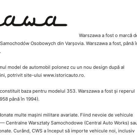
Warszawa a fost o marcă d
a Samochodów Osobowych din Varșovia. Warszawa a fost, până î
.
rimul model de automobil polonez cu un nou design după al
i, potrivit site-ului www.istoricauto.ro.
 constituit baza pentru modelul 353. Warszawa a fost și reperul
1958 până în 1994).
donate multe mașini militare avariate. Fiind nevoie de vehicule
ine — Centralne Warsztaty Samochodowe (Central Auto Works) sa
nate. Curând, CWS a început să importe vehicule noi, inclusiv