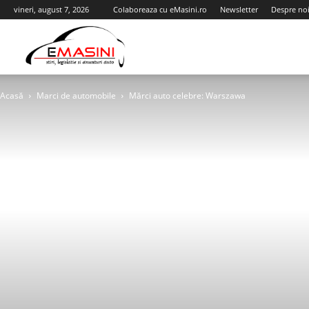
vineri, august 7, 2026
Colaboreaza cu eMasini.ro
Newsletter
Despre no
eMasini.ro
Acasă
Marci de automobile
Mărci auto celebre: Warszawa