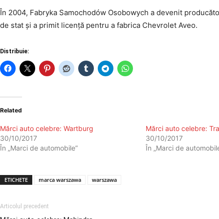
În 2004, Fabryka Samochodów Osobowych a devenit producător 
de stat și a primit licență pentru a fabrica Chevrolet Aveo.
Distribuie:
Related
Mărci auto celebre: Wartburg
Mărci auto celebre: Tr
30/10/2017
30/10/2017
În „Marci de automobile”
În „Marci de automobil
ETICHETE
marca warszawa
warszawa
Articolul precedent