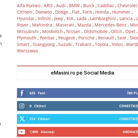
Alfa Romeo
,
ARO
,
Audi
,
BMW
,
Buick
,
Cadillac
,
Chevrolet
Citroen
,
Daewoo
,
Dodge
,
Fiat
,
Ford
,
Honda
,
Hummer
,
Hyundai
,
Infiniti
,
Jeep
,
KIA
,
Lada
,
Lamborghini
,
Lancia
,
Rover
,
Mahindra
,
Maserati
,
Mazda
,
Mercedes-Benz
,
Min
Mitsubishi
,
Moskvitch
,
Nissan
,
Oldsmobile
,
Oltcit
,
Opel
,
e
Plymouth
,
Pontiac
,
Peugeot
,
Porsche
,
Renault
,
Seat
,
Sko
n
Smart
,
Ssangyong
,
Suzuki
,
Trabant
,
Toyota
,
Volvo
,
Wart
Warszawa
eMasini.ro pe Social Media
625
Fani
ÎMI P
0
Cititori
CONECTAȚI
214
Cititori
CONECTAȚI
u
1,800
Abonați
ABONAȚI