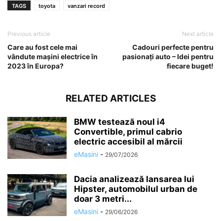
TAGS
toyota
vanzari record
Previous article
Next article
Care au fost cele mai
Cadouri perfecte pentru
vândute mașini electrice în
pasionați auto – Idei pentru
2023 în Europa?
fiecare buget!
RELATED ARTICLES
BMW testează noul i4
Convertible, primul cabrio
electric accesibil al mărcii
eMasini
-
29/07/2026
Dacia analizează lansarea lui
Hipster, automobilul urban de
doar 3 metri...
eMasini
-
29/06/2026