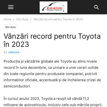
Home
Stiri Auto
Vânzări record pentru Toyota în 2023
Stiri Auto
Vânzări record pentru Toyota
în 2023
By
eMasini
-
Producția și vânzările globale ale Toyota au atins nivele
record în luna decembrie, ca urmare a unei cereri solide
din toate regiunile pentru produsele companiei, potrivit
informațiilor oficiale, accentuată și de încheierea crizei de
semiconductori.
În cursul anului 2023, Toyota a reușit să vândă 11,2
milioane de autovehicule, inclusiv cele sub mărcile proprii,