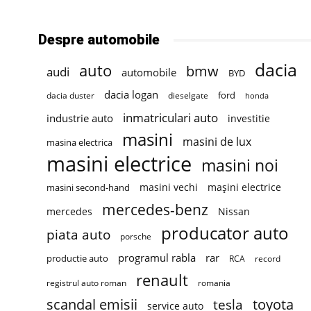
Despre automobile
dacia
auto
bmw
audi
automobile
BYD
dacia logan
ford
dacia duster
dieselgate
honda
inmatriculari auto
industrie auto
investitie
masini
masini de lux
masina electrica
masini electrice
masini noi
masini vechi
mașini electrice
masini second-hand
mercedes-benz
mercedes
Nissan
producator auto
piata auto
porsche
programul rabla
rar
productie auto
RCA
record
renault
registrul auto roman
romania
scandal emisii
toyota
tesla
service auto