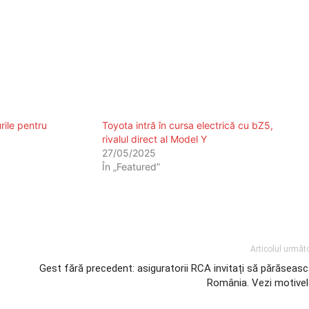
rile pentru
Toyota intră în cursa electrică cu bZ5,
rivalul direct al Model Y
27/05/2025
În „Featured”
Articolul următ
Gest fără precedent: asiguratorii RCA invitați să părăseas
România. Vezi motivel