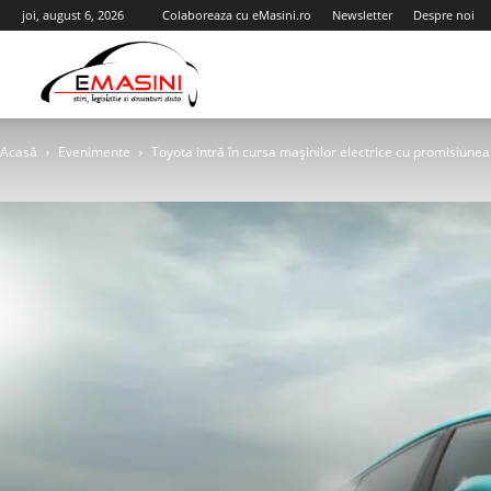
joi, august 6, 2026
Colaboreaza cu eMasini.ro
Newsletter
Despre noi
eMasini.ro
Acasă
Evenimente
Toyota intră în cursa mașinilor electrice cu promisiunea c