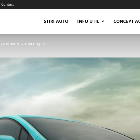
Contact
STIRI AUTO
INFO UTIL
CONCEPT A
elei mai eficiente mașini....