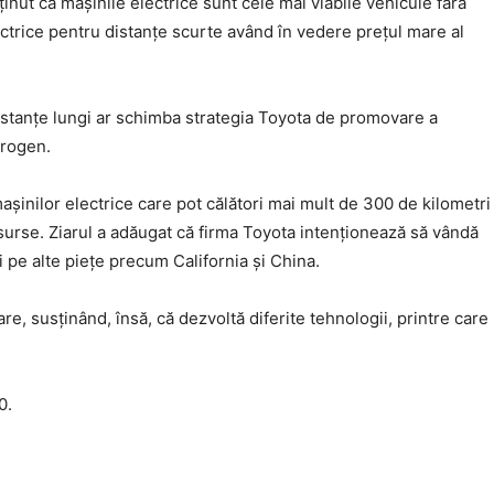
inut că maşinile electrice sunt cele mai viabile vehicule fără
lectrice pentru distanţe scurte având în vedere preţul mare al
 distanţe lungi ar schimba strategia Toyota de promovare a
drogen.
maşinilor electrice care pot călători mai mult de 300 de kilometri
 surse. Ziarul a adăugat că firma Toyota intenţionează să vândă
i pe alte pieţe precum California şi China.
e, susţinând, însă, că dezvoltă diferite tehnologii, printre care
0.