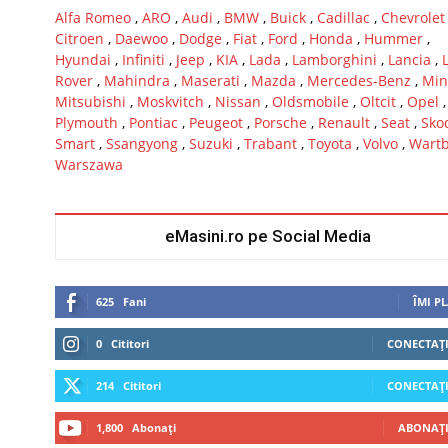
Alfa Romeo
,
ARO
,
Audi
,
BMW
,
Buick
,
Cadillac
,
Chevrolet
Citroen
,
Daewoo
,
Dodge
,
Fiat
,
Ford
,
Honda
,
Hummer
,
Hyundai
,
Infiniti
,
Jeep
,
KIA
,
Lada
,
Lamborghini
,
Lancia
,
Rover
,
Mahindra
,
Maserati
,
Mazda
,
Mercedes-Benz
,
Min
Mitsubishi
,
Moskvitch
,
Nissan
,
Oldsmobile
,
Oltcit
,
Opel
,
Plymouth
,
Pontiac
,
Peugeot
,
Porsche
,
Renault
,
Seat
,
Sko
Smart
,
Ssangyong
,
Suzuki
,
Trabant
,
Toyota
,
Volvo
,
Wart
Warszawa
eMasini.ro pe Social Media
625
Fani
ÎMI P
0
Cititori
CONECTAȚI
214
Cititori
CONECTAȚI
1,800
Abonați
ABONAȚI