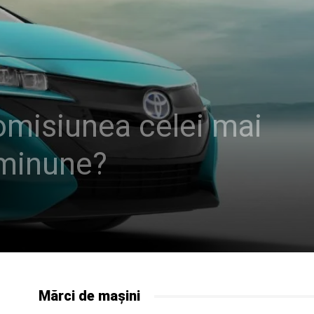
romisiunea celei mai
 minune?
Mărci de mașini