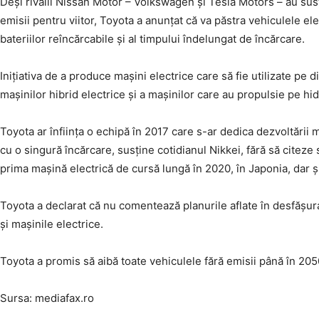
Deşi rivalii Nissan Motor – Volkswagen şi Tesla Motors – au susţ
emisii pentru viitor, Toyota a anunţat că va păstra vehiculele e
bateriilor reîncărcabile şi al timpului îndelungat de încărcare.
Iniţiativa de a produce maşini electrice care să fie utilizate pe
maşinilor hibrid electrice şi a maşinilor care au propulsie pe hi
Toyota ar înfiinţa o echipă în 2017 care s-ar dedica dezvoltării 
cu o singură încărcare, susţine cotidianul Nikkei, fără să citeze
prima maşină electrică de cursă lungă în 2020, în Japonia, dar ş
Toyota a declarat că nu comentează planurile aflate în desfăşurar
şi maşinile electrice.
Toyota a promis să aibă toate vehiculele fără emisii până în 205
Sursa: mediafax.ro