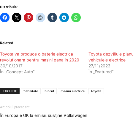
Distribuie:
Related
Toyota va produce o baterie electrica
Toyota dezvăluie planu
revolutionara pentru masini pana in 2020
vehiculele electrice
30/10/2017
27/11/2023
În „Concept Auto”
În „Featured”
ETICHETE
fiabilitate
hibrid
masini electrice
toyota
Articolul precedent
În Europa e OK la emisii, susține Volkswagen