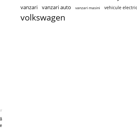
vanzari
vanzari auto
vehicule electri
vanzari masini
volkswagen
or
că
e