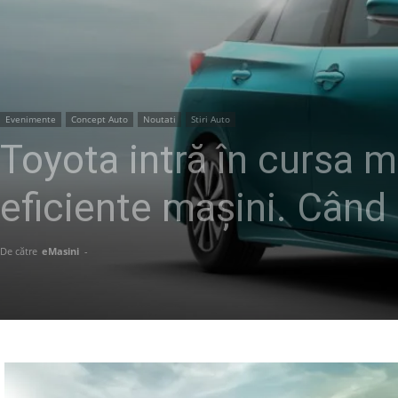
Evenimente
Concept Auto
Noutati
Stiri Auto
Toyota intră în cursa m
eficiente mașini. Când
De către
eMasini
-