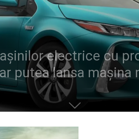
așinilor electrice cu p
 ar putea lansa mașina