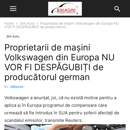
Home
Stiri Auto
Proprietarii de mașini Volkswagen din Europa NU
VOR FI DESPĂGUBIȚI de producătorul...
Stiri Auto
Proprietarii de mașini
Volkswagen din Europa NU
VOR FI DESPĂGUBIȚI de
producătorul german
By
eMasini
-
Volkswagen a anunțat, joi, că nu există motive pentru a
aplica și în Europa programul de compensare care
urmează să fie introdus în SUA pentru șoferii afectați de
scandalul emisiilor, transmite Reuters.