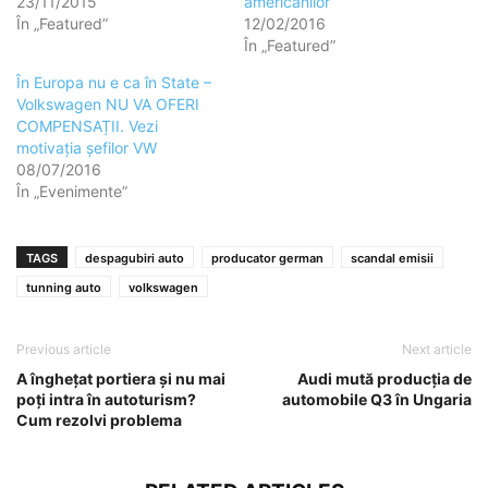
23/11/2015
americanilor
În „Featured”
12/02/2016
În „Featured”
În Europa nu e ca în State –
Volkswagen NU VA OFERI
COMPENSAȚII. Vezi
motivația șefilor VW
08/07/2016
În „Evenimente”
TAGS
despagubiri auto
producator german
scandal emisii
tunning auto
volkswagen
Previous article
Next article
A îngheţat portiera şi nu mai
Audi mută producția de
poţi intra în autoturism?
automobile Q3 în Ungaria
Cum rezolvi problema