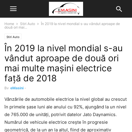
Home
Stiri Auto
În 2019 la nivel mondial s-au vândut aproape de
două ori mai...
Stiri Auto
În 2019 la nivel mondial s-au
vândut aproape de două ori
mai multe mașini electrice
față de 2018
By
eMasini
-
Vânzările de automobile electrice la nivel global au crescut
în primele șase luni ale anului cu 92%, ajungând la un nivel
de 765.000 de unități, potrivit datelor Jato Daynamics.
Numărul de vehicule electrice crește în progresie
geometrică, de la un an la altul, fiind de aproximativ