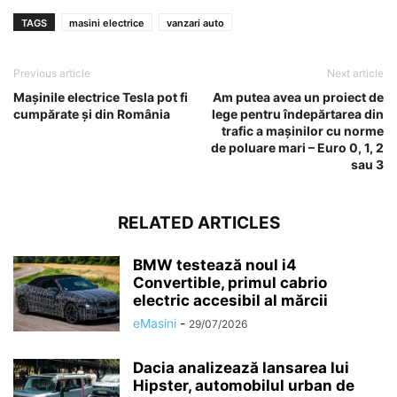
TAGS
masini electrice
vanzari auto
Previous article
Next article
Mașinile electrice Tesla pot fi
Am putea avea un proiect de
cumpărate și din România
lege pentru îndepărtarea din
trafic a mașinilor cu norme
de poluare mari – Euro 0, 1, 2
sau 3
RELATED ARTICLES
BMW testează noul i4
Convertible, primul cabrio
electric accesibil al mărcii
eMasini
-
29/07/2026
Dacia analizează lansarea lui
Hipster, automobilul urban de