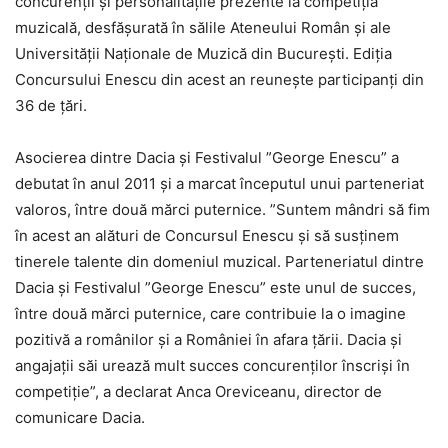
concurenţii și personalitățile prezente la competiţia
muzicală, desfăşurată în sălile Ateneului Român şi ale
Universităţii Naţionale de Muzică din București. Ediţia
Concursului Enescu din acest an reuneşte participanţi din
36 de ţări.
Asocierea dintre Dacia şi Festivalul ”George Enescu” a
debutat în anul 2011 şi a marcat începutul unui parteneriat
valoros, între două mărci puternice. ”Suntem mândri să fim
în acest an alături de Concursul Enescu și să susținem
tinerele talente din domeniul muzical. Parteneriatul dintre
Dacia și Festivalul ”George Enescu” este unul de succes,
între două mărci puternice, care contribuie la o imagine
pozitivă a românilor și a României în afara țării. Dacia și
angajaţii săi urează mult succes concurenților înscriși în
competiţie”, a declarat Anca Oreviceanu, director de
comunicare Dacia.