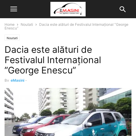
Home
Noutati
Dacia este alături de Festivalul Internațional ”George
Enescu”
Noutati
Dacia este alături de
Festivalul Internațional
”George Enescu”
By
eMasini
-