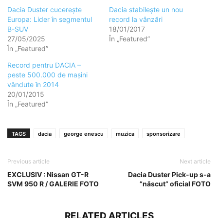
Dacia Duster cucerește
Dacia stabilește un nou
Europa: Lider în segmentul
record la vânzări
B-SUV
18/01/2017
27/05/2025
În „Featured”
În „Featured”
Record pentru DACIA –
peste 500.000 de mașini
vândute în 2014
20/01/2015
În „Featured”
TAGS
dacia
george enescu
muzica
sponsorizare
Previous article
Next article
EXCLUSIV : Nissan GT-R
Dacia Duster Pick-up s-a
SVM 950 R / GALERIE FOTO
”născut” oficial FOTO
RELATED ARTICLES