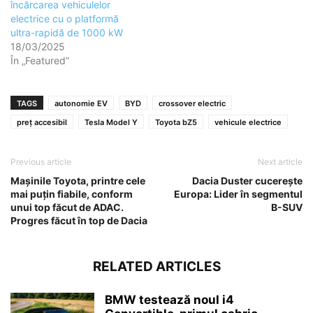
încărcarea vehiculelor
electrice cu o platformă
ultra-rapidă de 1000 kW
18/03/2025
În „Featured”
TAGS
autonomie EV
BYD
crossover electric
preț accesibil
Tesla Model Y
Toyota bZ5
vehicule electrice
Previous article
Next article
Mașinile Toyota, printre cele
Dacia Duster cucerește
mai puțin fiabile, conform
Europa: Lider în segmentul
unui top făcut de ADAC.
B-SUV
Progres făcut în top de Dacia
RELATED ARTICLES
BMW testează noul i4