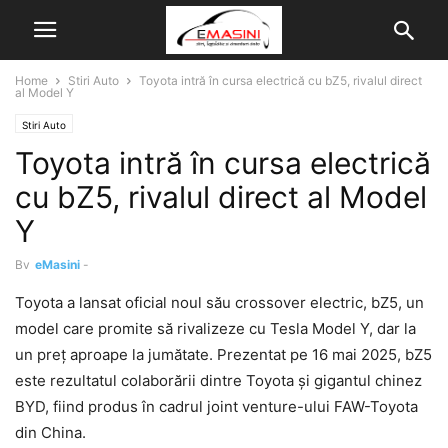
Home
Stiri Auto
Toyota intră în cursa electrică cu bZ5, rivalul direct
al Model Y
Stiri Auto
Toyota intră în cursa electrică
cu bZ5, rivalul direct al Model
Y
By
eMasini
-
Toyota a lansat oficial noul său crossover electric, bZ5, un
model care promite să rivalizeze cu Tesla Model Y, dar la
un preț aproape la jumătate. Prezentat pe 16 mai 2025, bZ5
este rezultatul colaborării dintre Toyota și gigantul chinez
BYD, fiind produs în cadrul joint venture-ului FAW-Toyota
din China.