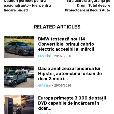
Cadouri perfecte pentru
Strălucire și Siguranță pe
pasionați auto – Idei pentru
Drum: Totul despre
fiecare buget!
Proiectoare și Becuri Auto
RELATED ARTICLES
BMW testează noul i4
Convertible, primul cabrio
electric accesibil al mărcii
eMasini
-
29/07/2026
Dacia analizează lansarea lui
Hipster, automobilul urban de
doar 3 metri...
eMasini
-
29/06/2026
Europa primește 3.000 de stații
BYD capabile de încărcare în
doar...