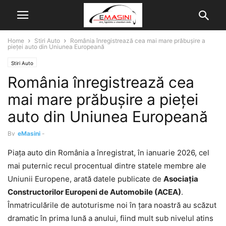
Home
Stiri Auto
România înregistrează cea mai mare prăbușire a
pieței auto din Uniunea Europeană
Stiri Auto
România înregistrează cea
mai mare prăbușire a pieței
auto din Uniunea Europeană
By
eMasini
-
Piața auto din România a înregistrat, în ianuarie 2026, cel
mai puternic recul procentual dintre statele membre ale
Uniunii Europene, arată datele publicate de
Asociația
Constructorilor Europeni de Automobile (ACEA)
.
Înmatriculările de autoturisme noi în țara noastră au scăzut
dramatic în prima lună a anului, fiind mult sub nivelul atins