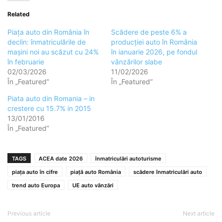
Related
Piața auto din România în
Scădere de peste 6% a
declin: înmatriculările de
producției auto în România
mașini noi au scăzut cu 24%
în ianuarie 2026, pe fondul
în februarie
vânzărilor slabe
02/03/2026
11/02/2026
În „Featured”
În „Featured”
Piata auto din Romania – in
crestere cu 15.7% in 2015
13/01/2016
În „Featured”
TAGS
ACEA date 2026
înmatriculări autoturisme
piața auto în cifre
piață auto România
scădere înmatriculări auto
trend auto Europa
UE auto vânzări
Previous article
Next article