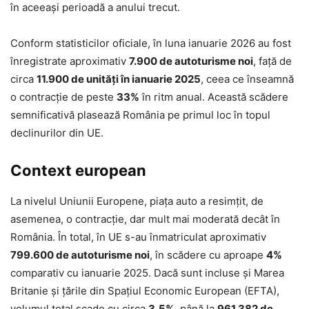
în aceeași perioadă a anului trecut.
Conform statisticilor oficiale, în luna ianuarie 2026 au fost
înregistrate aproximativ
7.900 de autoturisme noi
, față de
circa
11.900 de unități în ianuarie 2025
, ceea ce înseamnă
o contracție de peste
33%
în ritm anual. Această scădere
semnificativă plasează România pe primul loc în topul
declinurilor din UE.
Context european
La nivelul Uniunii Europene, piața auto a resimțit, de
asemenea, o contracție, dar mult mai moderată decât în
România. În total, în UE s-au înmatriculat aproximativ
799.600 de autoturisme noi
, în scădere cu aproape
4%
comparativ cu ianuarie 2025. Dacă sunt incluse și Marea
Britanie și țările din Spațiul Economic European (EFTA),
volumul total scade cu circa
3,5%
, până la
961.382 de