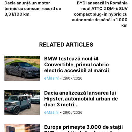
Dacia anunță un motor
BYD lansează în România
termic cu consum record de
noul ATTO 2 DM-i: SUV
3,3 l/100 km
compact plug-in hybrid cu
autonomie de până la 1.000
km
RELATED ARTICLES
BMW testează noul i4
Convertible, primul cabrio
electric accesibil al mărcii
eMasini
-
29/07/2026
Dacia analizează lansarea lui
Hipster, automobilul urban de
doar 3 metri...
eMasini
-
29/06/2026
Europa primește 3.000 de stații