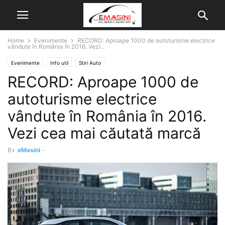
Home
Evenimente
RECORD: Aproape 1000 de autoturisme electrice
vândute în România în 2016. Vezi...
Evenimente
Info util
Stiri Auto
RECORD: Aproape 1000 de
autoturisme electrice
vândute în România în 2016.
Vezi cea mai căutată marcă
By
eMasini
-