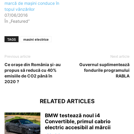
marcă de mașini conduce în
topul vânzărilor
07/06/2016
În „Featured”
TAGS
masini electrice
Previous article
Next article
Ce orașe din România și-au
Guvernul suplimentează
propus să reducă cu 40%
fondurile programului
emisiile de CO2 până în
RABLA
2020 ?
RELATED ARTICLES
BMW testează noul i4
Convertible, primul cabrio
electric accesibil al mărcii