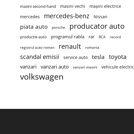
masini vechi
mașini electrice
masini second-hand
mercedes-benz
mercedes
Nissan
producator auto
piata auto
porsche
programul rabla
rar
productie auto
RCA
record
renault
registrul auto roman
romania
scandal emisii
toyota
tesla
service auto
vanzari
vanzari auto
vehicule electri
vanzari masini
volkswagen