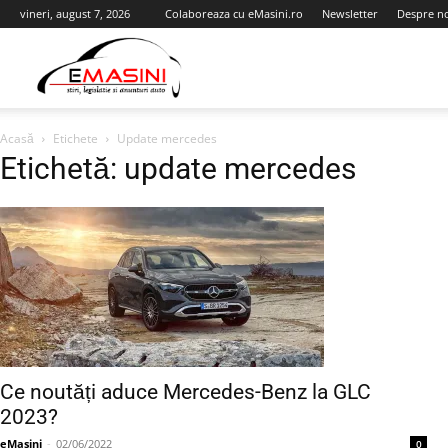
vineri, august 7, 2026
Colaboreaza cu eMasini.ro
Newsletter
Despre n
eMasini.ro
Acasă
Etichete
Update mercedes
Etichetă: update mercedes
Ce noutăți aduce Mercedes-Benz la GLC
2023?
eMasini
-
02/06/2022
0