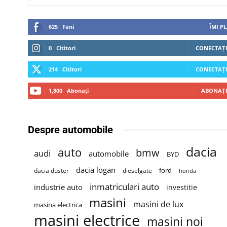
625
Fani
ÎMI P
0
Cititori
CONECTAȚI
214
Cititori
CONECTAȚI
1,800
Abonați
ABONAȚI
Despre automobile
dacia
auto
bmw
audi
automobile
BYD
dacia logan
ford
dacia duster
dieselgate
honda
inmatriculari auto
industrie auto
investitie
masini
masini de lux
masina electrica
masini electrice
masini noi