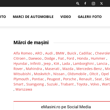
UTO
MARCI DE AUTOMOBILE
VIDEO
GALERII FOTO
Mărci de mașini
Alfa Romeo
,
ARO
,
Audi
,
BMW
,
Buick
,
Cadillac
,
Chevrole
Citroen
,
Daewoo
,
Dodge
,
Fiat
,
Ford
,
Honda
,
Hummer
,
Hyundai
,
Infiniti
,
Jeep
,
KIA
,
Lada
,
Lamborghini
,
Lancia
Rover
,
Mahindra
,
Maserati
,
Mazda
,
Mercedes-Benz
,
Mi
Mitsubishi
,
Moskvitch
,
Nissan
,
Oldsmobile
,
Oltcit
,
Opel
Plymouth
,
Pontiac
,
Peugeot
,
Porsche
,
Renault
,
Seat
,
Sk
Smart
,
Ssangyong
,
Suzuki
,
Trabant
,
Toyota
,
Volvo
,
Wart
,
Warszawa
eMasini.ro pe Social Media