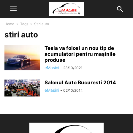
Home
Tags
Stiri auto
stiri auto
Tesla va folosi un nou tip de
acumulatori pentru mașinile
produse
eMasini
-
23/10/2021
Salonul Auto Bucuresti 2014
eMasini
-
02/10/2014