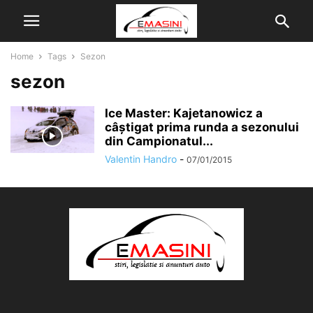
Home
Tags
Sezon
sezon
Ice Master: Kajetanowicz a
câştigat prima runda a sezonului
din Campionatul...
Valentin Handro
-
07/01/2015