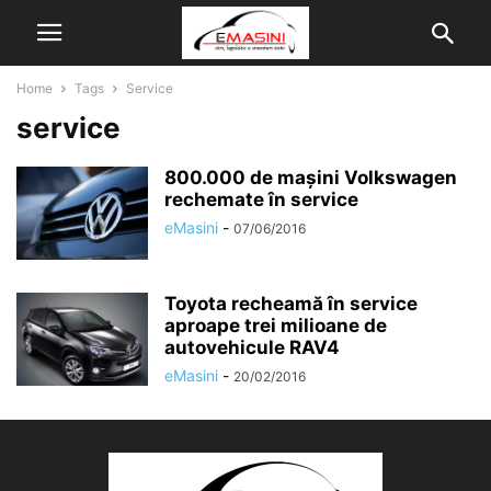
Home
Tags
Service
service
800.000 de mașini Volkswagen
rechemate în service
eMasini
-
07/06/2016
Toyota recheamă în service
aproape trei milioane de
autovehicule RAV4
eMasini
-
20/02/2016