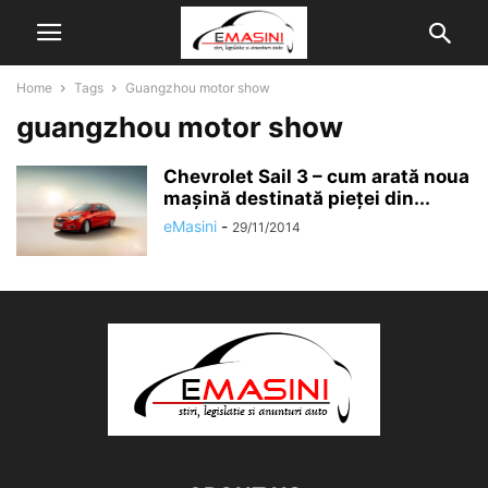
Home
Tags
Guangzhou motor show
guangzhou motor show
Chevrolet Sail 3 – cum arată noua
mașină destinată pieței din...
eMasini
-
29/11/2014