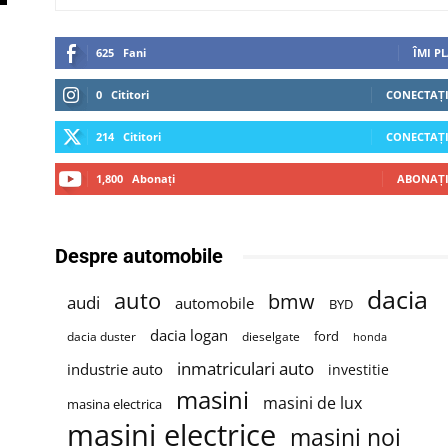
625
Fani
ÎMI P
0
Cititori
CONECTAȚI
214
Cititori
CONECTAȚI
1,800
Abonați
ABONAȚI
Despre automobile
dacia
auto
bmw
audi
automobile
BYD
dacia logan
ford
dacia duster
dieselgate
honda
inmatriculari auto
industrie auto
investitie
masini
masini de lux
masina electrica
masini electrice
masini noi