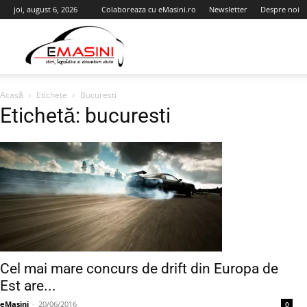
joi, august 6, 2026
Colaboreaza cu eMasini.ro
Newsletter
Despre noi
eMasini.ro
Acasă
Etichete
Bucuresti
Etichetă: bucuresti
Cel mai mare concurs de drift din Europa de
Est are...
eMasini
-
20/06/2016
0