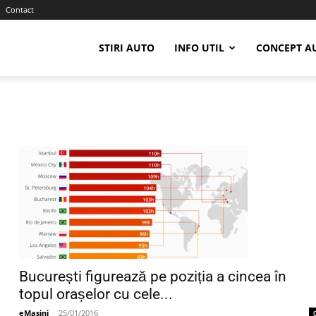
Contact
STIRI AUTO
INFO UTIL
CONCEPT A
București figurează pe poziția a cincea în
topul orașelor cu cele...
eMasini
-
25/01/2016