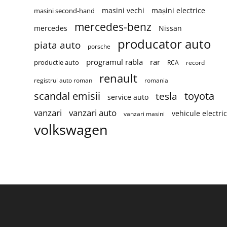
masini vechi
mașini electrice
masini second-hand
mercedes-benz
mercedes
Nissan
producator auto
piata auto
porsche
programul rabla
rar
productie auto
RCA
record
renault
registrul auto roman
romania
scandal emisii
toyota
tesla
service auto
vanzari
vanzari auto
vehicule electri
vanzari masini
volkswagen