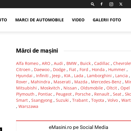
UTO
MARCI DE AUTOMOBILE
VIDEO
GALERII FOTO
Mărci de mașini
Alfa Romeo
,
ARO
,
Audi
,
BMW
,
Buick
,
Cadillac
,
Chevrole
Citroen
,
Daewoo
,
Dodge
,
Fiat
,
Ford
,
Honda
,
Hummer
,
Hyundai
,
Infiniti
,
Jeep
,
KIA
,
Lada
,
Lamborghini
,
Lancia
Rover
,
Mahindra
,
Maserati
,
Mazda
,
Mercedes-Benz
,
Mi
Mitsubishi
,
Moskvitch
,
Nissan
,
Oldsmobile
,
Oltcit
,
Opel
Plymouth
,
Pontiac
,
Peugeot
,
Porsche
,
Renault
,
Seat
,
Sk
Smart
,
Ssangyong
,
Suzuki
,
Trabant
,
Toyota
,
Volvo
,
Wart
,
Warszawa
eMasini.ro pe Social Media
0