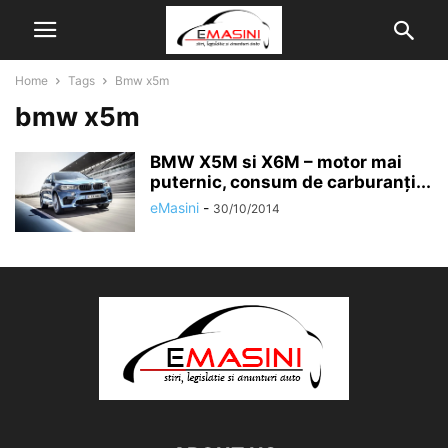
Home
Tags
Bmw x5m
bmw x5m
BMW X5M si X6M – motor mai
puternic, consum de carburanți...
eMasini
-
30/10/2014