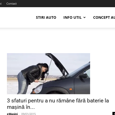
oi
Contact
STIRI AUTO
INFO UTIL
CONCEPT A
3 sfaturi pentru a nu rămâne fără baterie la
mașină în...
eMasini
-
09/01/2015