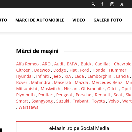
UTO
MARCI DE AUTOMOBILE
VIDEO
GALERII FOTO
Mărci de mașini
Alfa Romeo
,
ARO
,
Audi
,
BMW
,
Buick
,
Cadillac
,
Chevrole
Citroen
,
Daewoo
,
Dodge
,
Fiat
,
Ford
,
Honda
,
Hummer
,
Hyundai
,
Infiniti
,
Jeep
,
KIA
,
Lada
,
Lamborghini
,
Lancia
Rover
,
Mahindra
,
Maserati
,
Mazda
,
Mercedes-Benz
,
Mi
Mitsubishi
,
Moskvitch
,
Nissan
,
Oldsmobile
,
Oltcit
,
Opel
Plymouth
,
Pontiac
,
Peugeot
,
Porsche
,
Renault
,
Seat
,
Sk
Smart
,
Ssangyong
,
Suzuki
,
Trabant
,
Toyota
,
Volvo
,
Wart
,
Warszawa
eMasini.ro pe Social Media
1