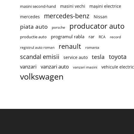
masini vechi
mașini electrice
masini second-hand
mercedes-benz
mercedes
Nissan
producator auto
piata auto
porsche
programul rabla
rar
productie auto
RCA
record
renault
registrul auto roman
romania
scandal emisii
toyota
tesla
service auto
vanzari
vanzari auto
vehicule electri
vanzari masini
volkswagen