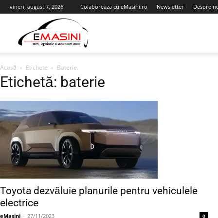
vineri, august 7, 2026
Colaboreaza cu eMasini.ro
Newsletter
Despre n
eMasini.ro
Acasă
Etichete
Baterie
Etichetă: baterie
Toyota dezvăluie planurile pentru vehiculele
electrice
eMasini
-
27/11/2023
0