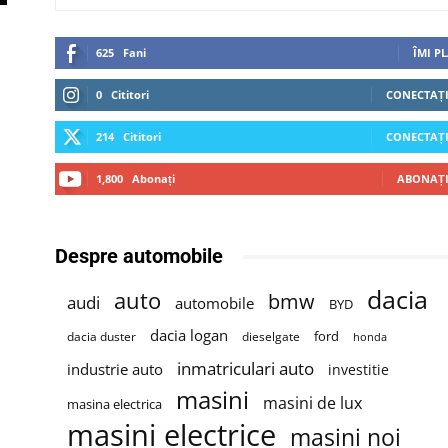
625
Fani
ÎMI P
0
Cititori
CONECTAȚI
214
Cititori
CONECTAȚI
1,800
Abonați
ABONAȚI
Despre automobile
dacia
auto
bmw
audi
automobile
BYD
dacia logan
ford
dacia duster
dieselgate
honda
inmatriculari auto
industrie auto
investitie
masini
masini de lux
masina electrica
masini electrice
masini noi