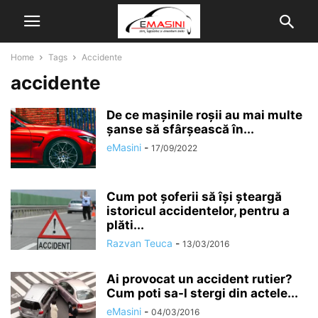
Home
Tags
Accidente
accidente
De ce mașinile roșii au mai multe
șanse să sfârșească în...
eMasini
-
17/09/2022
Cum pot şoferii să îşi şteargă
istoricul accidentelor, pentru a
plăti...
Razvan Teuca
-
13/03/2016
Ai provocat un accident rutier?
Cum poti sa-l stergi din actele...
eMasini
-
04/03/2016