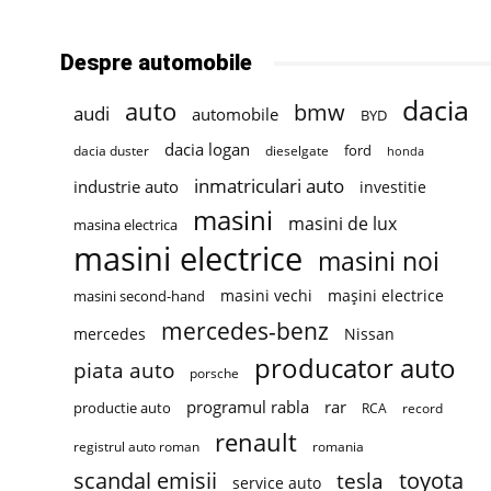
Despre automobile
dacia
auto
bmw
audi
automobile
BYD
dacia logan
ford
dacia duster
dieselgate
honda
inmatriculari auto
industrie auto
investitie
masini
masini de lux
masina electrica
masini electrice
masini noi
masini vechi
mașini electrice
masini second-hand
mercedes-benz
mercedes
Nissan
producator auto
piata auto
porsche
programul rabla
rar
productie auto
RCA
record
renault
registrul auto roman
romania
scandal emisii
toyota
tesla
service auto