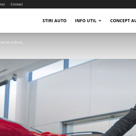
noi
Contact
STIRI AUTO
INFO UTIL
CONCEPT A
noi au scăzut...