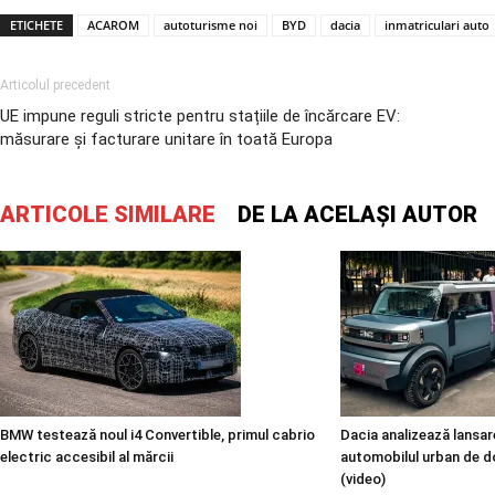
ETICHETE
ACAROM
autoturisme noi
BYD
dacia
inmatriculari auto
Articolul precedent
UE impune reguli stricte pentru stațiile de încărcare EV:
măsurare și facturare unitare în toată Europa
ARTICOLE SIMILARE
DE LA ACELAȘI AUTOR
BMW testează noul i4 Convertible, primul cabrio
Dacia analizează lansare
electric accesibil al mărcii
automobilul urban de d
(video)