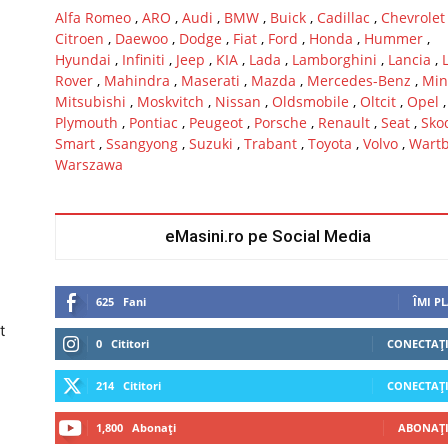
Alfa Romeo
,
ARO
,
Audi
,
BMW
,
Buick
,
Cadillac
,
Chevrolet
Citroen
,
Daewoo
,
Dodge
,
Fiat
,
Ford
,
Honda
,
Hummer
,
Hyundai
,
Infiniti
,
Jeep
,
KIA
,
Lada
,
Lamborghini
,
Lancia
,
Rover
,
Mahindra
,
Maserati
,
Mazda
,
Mercedes-Benz
,
Min
Mitsubishi
,
Moskvitch
,
Nissan
,
Oldsmobile
,
Oltcit
,
Opel
,
Plymouth
,
Pontiac
,
Peugeot
,
Porsche
,
Renault
,
Seat
,
Sko
Smart
,
Ssangyong
,
Suzuki
,
Trabant
,
Toyota
,
Volvo
,
Wart
Warszawa
eMasini.ro pe Social Media
625
Fani
ÎMI P
t
0
Cititori
CONECTAȚI
214
Cititori
CONECTAȚI
1,800
Abonați
ABONAȚI