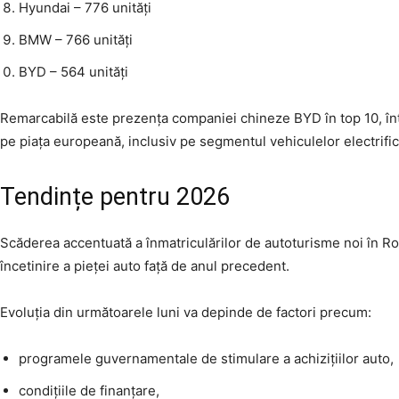
Hyundai – 776 unități
BMW – 766 unități
BYD – 564 unități
Remarcabilă este prezența companiei chineze BYD în top 10, într-
pe piața europeană, inclusiv pe segmentul vehiculelor electrific
Tendințe pentru 2026
Scăderea accentuată a înmatriculărilor de autoturisme noi în R
încetinire a pieței auto față de anul precedent.
Evoluția din următoarele luni va depinde de factori precum:
programele guvernamentale de stimulare a achizițiilor auto,
condițiile de finanțare,