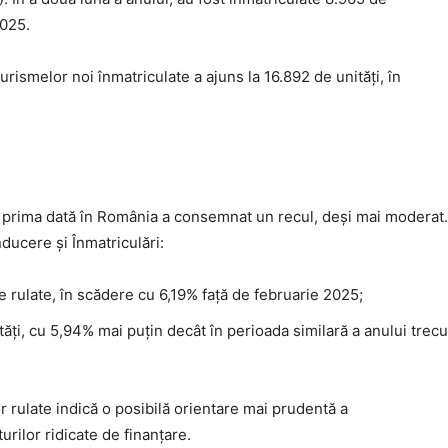
2025.
rismelor noi înmatriculate a ajuns la 16.892 de unități, în
prima dată în România a consemnat un recul, deși mai moderat.
ucere și Înmatriculări:
 rulate, în scădere cu 6,19% față de februarie 2025;
tăți, cu 5,94% mai puțin decât în perioada similară a anului trecu
or rulate indică o posibilă orientare mai prudentă a
urilor ridicate de finanțare.