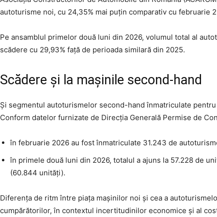
autoturisme noi, cu 24,35% mai puțin comparativ cu februarie 
Pe ansamblul primelor două luni din 2026, volumul total al autotu
scădere cu 29,93% față de perioada similară din 2025.
Scădere și la mașinile second-hand
Și segmentul autoturismelor second-hand înmatriculate pentru 
Conform datelor furnizate de Direcția Generală Permise de Cond
în februarie 2026 au fost înmatriculate 31.243 de autoturisme
în primele două luni din 2026, totalul a ajuns la 57.228 de uni
(60.844 unități).
Diferența de ritm între piața mașinilor noi și cea a autoturismel
cumpărătorilor, în contextul incertitudinilor economice și al cost