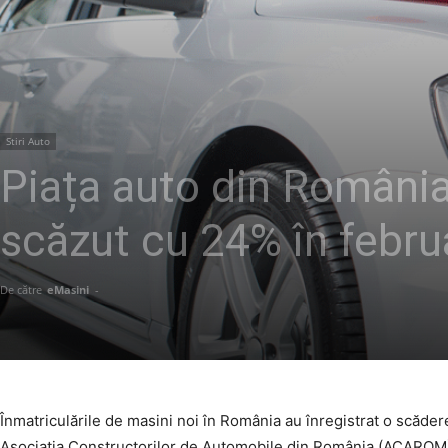
Stiri Auto
Piața auto din România 
scăzut cu 24% în febru
De către
eMasini
-
Înmatriculările de masini noi în România au înregistrat o scădere
Asociația Constructorilor de Automobile din România (ACAROM). 