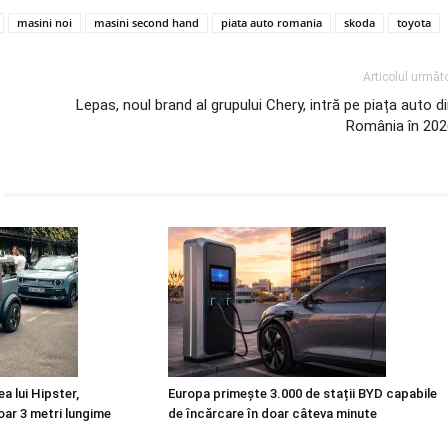
masini noi
masini second hand
piata auto romania
skoda
toyota
Articolul următ
Lepas, noul brand al grupului Chery, intră pe piața auto d
România în 202
a lui Hipster,
Europa primește 3.000 de stații BYD capabile
oar 3 metri lungime
de încărcare în doar câteva minute