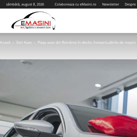
sâmbătă, august 8, 2026
Colaboreaza cu eMasini.ro
Newsletter
Despre 
eMasini.ro
Acasă
Stiri Auto
Piața auto din România în declin: înmatriculările de mașini 