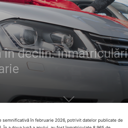
în declin: înmatriculări
arie
 semnificativă în februarie 2026, potrivit datelor publicate de
În a doua lună a anului, au fost înmatriculate 8.965 de