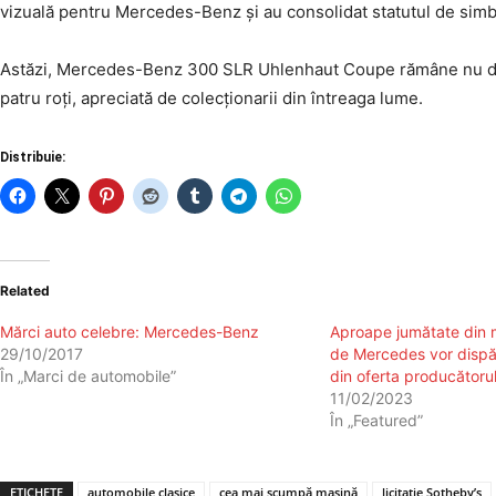
vizuală pentru Mercedes-Benz și au consolidat statutul de simbo
Astăzi, Mercedes-Benz 300 SLR Uhlenhaut Coupe rămâne nu doar
patru roți, apreciată de colecționarii din întreaga lume.
Distribuie:
Related
Mărci auto celebre: Mercedes-Benz
Aproape jumătate din 
29/10/2017
de Mercedes vor dispă
În „Marci de automobile”
din oferta producătoru
11/02/2023
În „Featured”
ETICHETE
automobile clasice
cea mai scumpă mașină
licitație Sotheby’s