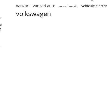
vanzari
vanzari auto
vehicule electri
vanzari masini
volkswagen
or
și
1