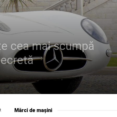
te cea mai scumpă
secretă
Mărci de mașini
t