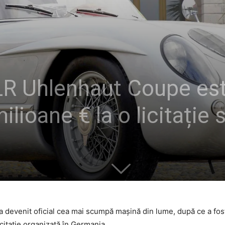
R Uhlenhaut Coupe es
lioane € la o licitație 
devenit oficial cea mai scumpă mașină din lume, după ce a fos
citație organizată în Germania.