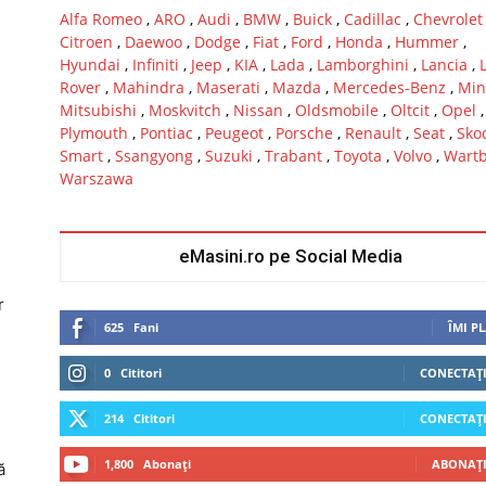
Alfa Romeo
,
ARO
,
Audi
,
BMW
,
Buick
,
Cadillac
,
Chevrolet
Citroen
,
Daewoo
,
Dodge
,
Fiat
,
Ford
,
Honda
,
Hummer
,
Hyundai
,
Infiniti
,
Jeep
,
KIA
,
Lada
,
Lamborghini
,
Lancia
,
Rover
,
Mahindra
,
Maserati
,
Mazda
,
Mercedes-Benz
,
Min
Mitsubishi
,
Moskvitch
,
Nissan
,
Oldsmobile
,
Oltcit
,
Opel
,
Plymouth
,
Pontiac
,
Peugeot
,
Porsche
,
Renault
,
Seat
,
Sko
Smart
,
Ssangyong
,
Suzuki
,
Trabant
,
Toyota
,
Volvo
,
Wart
Warszawa
eMasini.ro pe Social Media
r
625
Fani
ÎMI P
0
Cititori
CONECTAȚI
214
Cititori
CONECTAȚI
1,800
Abonați
ABONAȚI
ă