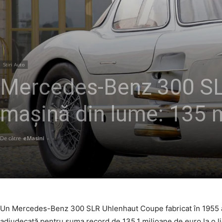
Stiri Auto
Mercedes-Benz 300 SL
mașină din lume: 135 mi
De către
eMasini
-
Un Mercedes-Benz 300 SLR Uhlenhaut Coupe fabricat în 1955 a 
adjudecată pentru suma record de 135,1 milioane de euro la o li