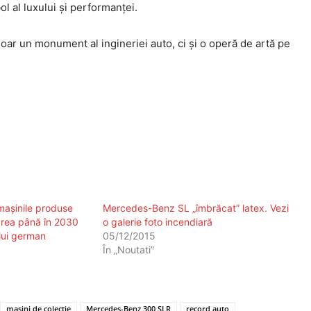
l al luxului și performanței.
 un monument al ingineriei auto, ci și o operă de artă pe
mașinile produse
Mercedes-Benz SL „îmbrăcat” latex. Vezi
rea până în 2030
o galerie foto incendiară
lui german
05/12/2015
În „Noutati”
mașini de colecție
Mercedes-Benz 300 SLR
record auto