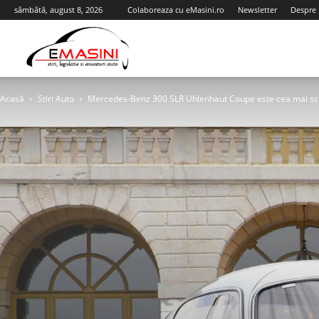
sâmbătă, august 8, 2026
Colaboreaza cu eMasini.ro
Newsletter
Despre 
eMasini.ro
Acasă
Stiri Auto
Mercedes-Benz 300 SLR Uhlenhaut Coupe este cea mai scu