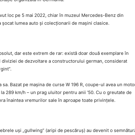
a avut loc pe 5 mai 2022, chiar în muzeul Mercedes-Benz din
șocat lumea auto și colecționarii de mașini clasice.
lut, dar este extrem de rar: există doar două exemplare în
 diviziei de dezvoltare a constructorului german, considerat
gint”.
ca sa. Bazat pe mașina de curse W 196 R, coupe-ul avea un moto
 la 289 km/h – un prag uluitor pentru anii ’50. Cu o greutate de
a înaintea vremurilor sale în aproape toate privințele.
ebrele uși „gullwing” (aripi de pescăruș) au devenit o semnătur