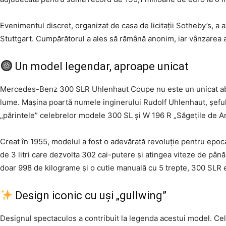
Evenimentul discret, organizat de casa de licitații Sotheby’s, 
Stuttgart. Cumpărătorul a ales să rămână anonim, iar vânzarea a 
Un model legendar, aproape unicat
Mercedes-Benz 300 SLR Uhlenhaut Coupe nu este un unicat abso
lume. Mașina poartă numele inginerului Rudolf Uhlenhaut, șeful
„părintele” celebrelor modele 300 SL și W 196 R „Săgețile de Ar
Creat în 1955, modelul a fost o adevărată revoluție pentru epo
de 3 litri care dezvolta 302 cai-putere și atingea viteze de până
doar 998 de kilograme și o cutie manuală cu 5 trepte, 300 SLR er
Design iconic cu uși „gullwing”
Designul spectaculos a contribuit la legenda acestui model. Cel