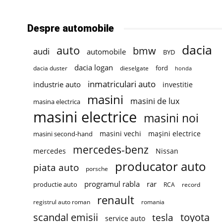
Despre automobile
dacia
auto
bmw
audi
automobile
BYD
dacia logan
ford
dacia duster
dieselgate
honda
inmatriculari auto
industrie auto
investitie
masini
masini de lux
masina electrica
masini electrice
masini noi
masini vechi
mașini electrice
masini second-hand
mercedes-benz
mercedes
Nissan
producator auto
piata auto
porsche
programul rabla
rar
productie auto
RCA
record
renault
registrul auto roman
romania
scandal emisii
toyota
tesla
service auto