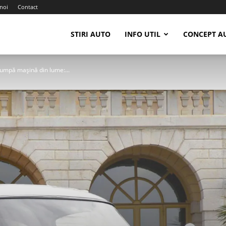
noi
Contact
STIRI AUTO
INFO UTIL
CONCEPT A
mpă mașină din lume:...