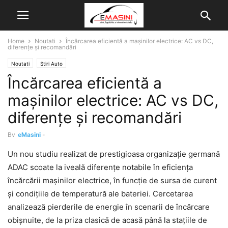
Home
Noutati
Încărcarea eficientă a mașinilor electrice: AC vs DC,
diferențe și recomandări
Noutati
Stiri Auto
Încărcarea eficientă a
mașinilor electrice: AC vs DC,
diferențe și recomandări
By
eMasini
-
Un nou studiu realizat de prestigioasa organizație germană
ADAC scoate la iveală diferențe notabile în eficiența
încărcării mașinilor electrice, în funcție de sursa de curent
și condițiile de temperatură ale bateriei. Cercetarea
analizează pierderile de energie în scenarii de încărcare
obișnuite, de la priza clasică de acasă până la stațiile de