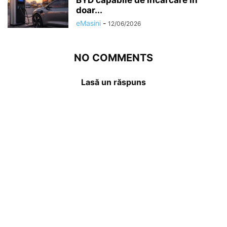
BYD capabile de încărcare în
doar...
eMasini
-
12/06/2026
NO COMMENTS
Lasă un răspuns