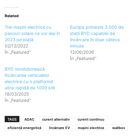
Related
Trei mașini electrice cu
Europa primește 3.000 de
panouri solare ce vor ieși în
stații BYD capabile de
2023 pe piață
încărcare în doar câteva
02/12/2022
minute
În „Featured”
12/06/2026
În „Featured”
BYD revoluționează
încărcarea vehiculelor
electrice cu o platformă
ultra-rapidă de 1000 kW
18/03/2025
În „Featured”
TAGS
ADAC
curent alternativ
curent continuu
eficiență energetică
încărcare EV
mașini electrice
wallbox