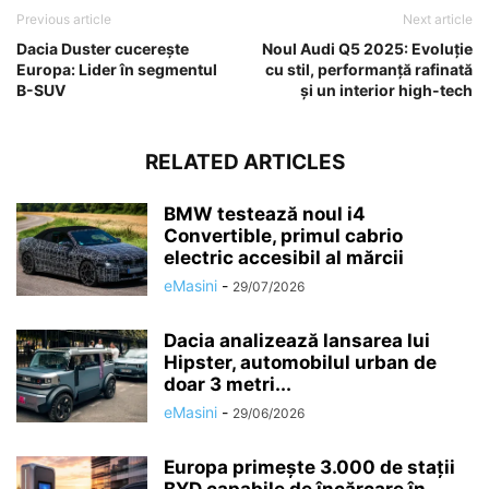
Previous article
Next article
Dacia Duster cucerește
Noul Audi Q5 2025: Evoluție
Europa: Lider în segmentul
cu stil, performanță rafinată
B-SUV
și un interior high-tech
RELATED ARTICLES
BMW testează noul i4
Convertible, primul cabrio
electric accesibil al mărcii
eMasini
-
29/07/2026
Dacia analizează lansarea lui
Hipster, automobilul urban de
doar 3 metri...
eMasini
-
29/06/2026
Europa primește 3.000 de stații