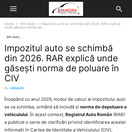
Home
Stiri Auto
Impozitul auto se schimbă din 2026. RAR explică
unde găsești norma de...
Stiri Auto
Impozitul auto se schimbă
din 2026. RAR explică unde
găsești norma de poluare în
CIV
By
eMasini
-
Începând cu anul 2026, modul de calcul al impozitului auto
se va schimba, urmând să includă și
norma de depoluare a
vehiculului
. În acest context,
Registrul Auto Român
(RAR)
a publicat o serie de clarificări privind identificarea acestei
informații în Cartea de Identitate a Vehiculului (CIV),