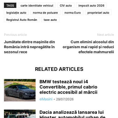
TAGS
carte identitate vehicul
CIV auto
impozit auto 2026
legislație auto
norma de poluare
norma Euro
proprietari auto
Registrul Auto Român
taxe auto
Previous article
Next article
Jumătate dintre mașinile din
Cum elimini alcoolul din
România intră nepregătite în
organism mai rapid și reduci
sezonul rece
efectele mahmurelii
RELATED ARTICLES
BMW testează noul i4
Convertible, primul cabrio
electric accesibil al mărcii
eMasini
-
29/07/2026
Dacia analizează lansarea lui
Hipster, automobilul urban de