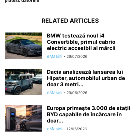
plătesc datoriile
RELATED ARTICLES
BMW testează noul i4
Convertible, primul cabrio
electric accesibil al mărcii
eMasini
-
29/07/2026
Dacia analizează lansarea lui
Hipster, automobilul urban de
doar 3 metri...
eMasini
-
29/06/2026
Europa primește 3.000 de stații
BYD capabile de încărcare în
doar...
eMasini
-
12/06/2026