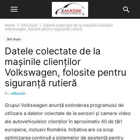
Home
Stiri Auto
Datele colectate de la mașinile clienților
Volkswagen, folosite pentru siguranță rutieră
Stiri Auto
Datele colectate de la
mașinile clienților
Volkswagen, folosite pentru
siguranță rutieră
By
eMasini
-
Grupul Volkswagen anunță extinderea programului de
utilizare a datelor colectate de la senzori și camere video
ale autovehiculelor clienților în aproximativ 40 de țări
europene, inclusiv România. Inițiativa are ca scop
optimizarea continuă a sistemelor de asistență pentru