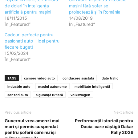
de dolari în inteligența
mașini fără sofer se
artificială pentru mașini
proiectează și în România
18/11/2015
14/08/2019
În „Featured”
În „Featured”
Cadouri perfecte pentru
pasionați auto – Idei pentru
fiecare buget!
15/02/2024
În „Featured”
TAGS
camere video auto
conducere asistată
date trafic
industrie auto
mașini autonome
mobilitate inteligentă
senzori auto
siguranță rutieră
volkswagen
Previous article
Next article
Guvernul vrea amenzi mai
Performanță istorică pentru
mari și permis suspendat
Dacia, care câștigă Dakar
pentru șoferii care nu își
Rally 2026