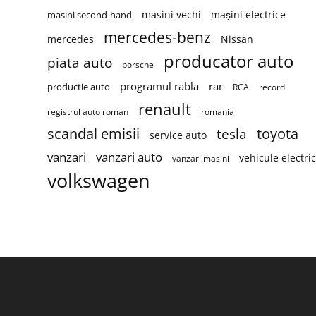
masini vechi
mașini electrice
masini second-hand
mercedes-benz
mercedes
Nissan
producator auto
piata auto
porsche
programul rabla
rar
productie auto
RCA
record
renault
registrul auto roman
romania
scandal emisii
toyota
tesla
service auto
vanzari
vanzari auto
vehicule electri
vanzari masini
volkswagen