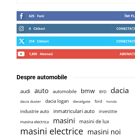
625
Fani
ÎMI P
0
Cititori
CONECTAȚI
214
Cititori
CONECTAȚI
1,800
Abonați
ABONAȚI
Despre automobile
dacia
auto
bmw
audi
automobile
BYD
dacia logan
ford
dacia duster
dieselgate
honda
inmatriculari auto
industrie auto
investitie
masini
masini de lux
masina electrica
masini electrice
masini noi