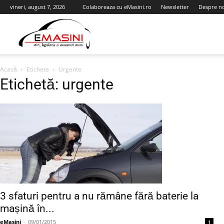
vineri, august 7, 2026
Colaboreaza cu eMasini.ro
Newsletter
Despre n
eMasini.ro
Acasă
Etichete
Urgente
Etichetă: urgente
3 sfaturi pentru a nu rămâne fără baterie la
mașină în...
eMasini
-
09/01/2015
1