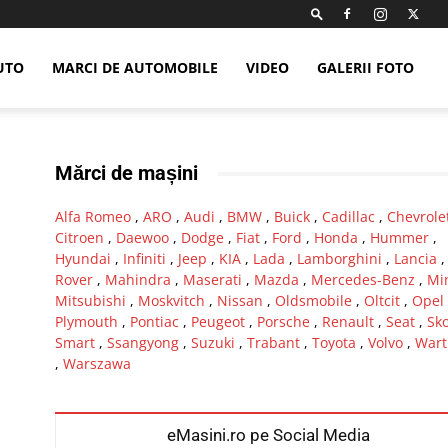
UTO
MARCI DE AUTOMOBILE
VIDEO
GALERII FOTO
Mărci de mașini
Alfa Romeo
,
ARO
,
Audi
,
BMW
,
Buick
,
Cadillac
,
Chevrole
Citroen
,
Daewoo
,
Dodge
,
Fiat
,
Ford
,
Honda
,
Hummer
,
Hyundai
,
Infiniti
,
Jeep
,
KIA
,
Lada
,
Lamborghini
,
Lancia
Rover
,
Mahindra
,
Maserati
,
Mazda
,
Mercedes-Benz
,
Mi
Mitsubishi
,
Moskvitch
,
Nissan
,
Oldsmobile
,
Oltcit
,
Opel
Plymouth
,
Pontiac
,
Peugeot
,
Porsche
,
Renault
,
Seat
,
Sk
Smart
,
Ssangyong
,
Suzuki
,
Trabant
,
Toyota
,
Volvo
,
Wart
,
Warszawa
eMasini.ro pe Social Media