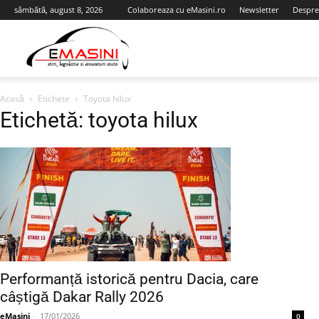
sâmbătă, august 8, 2026
Colaboreaza cu eMasini.ro
Newsletter
Despre
eMasini.ro
Acasă
Etichete
Toyota hilux
Etichetă: toyota hilux
Performanță istorică pentru Dacia, care
câștigă Dakar Rally 2026
eMasini
-
17/01/2026
0