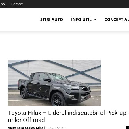
 noi
Contact
STIRI AUTO
INFO UTIL
CONCEPT A
Toyota Hilux – Liderul indiscutabil al Pick-up-
urilor Off-road
Alexandra Stoica-Mihai
-
19/11/2024