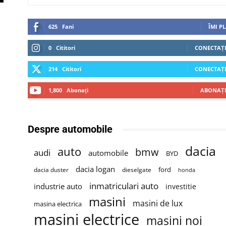
625
Fani
ÎMI P
0
Cititori
CONECTAȚI
214
Cititori
CONECTAȚI
1,800
Abonați
ABONAȚI
Despre automobile
dacia
auto
bmw
audi
automobile
BYD
dacia logan
ford
dacia duster
dieselgate
honda
inmatriculari auto
industrie auto
investitie
masini
masini de lux
masina electrica
masini electrice
masini noi