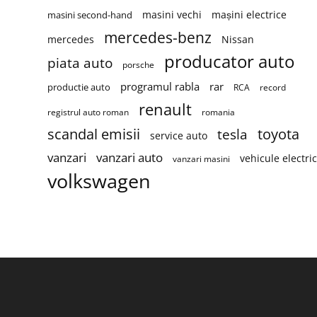
masini vechi
mașini electrice
masini second-hand
mercedes-benz
mercedes
Nissan
producator auto
piata auto
porsche
programul rabla
rar
productie auto
RCA
record
renault
registrul auto roman
romania
scandal emisii
toyota
tesla
service auto
vanzari
vanzari auto
vehicule electri
vanzari masini
volkswagen