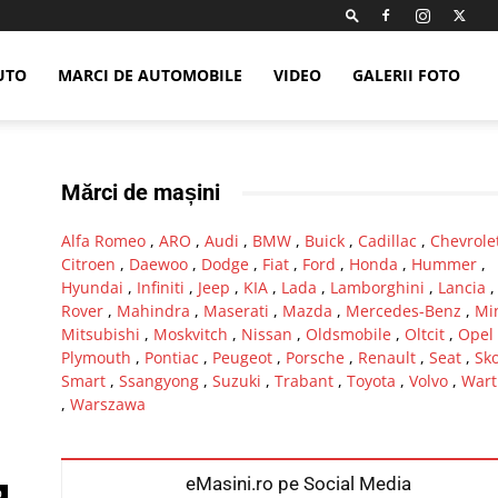
UTO
MARCI DE AUTOMOBILE
VIDEO
GALERII FOTO
Mărci de mașini
Alfa Romeo
,
ARO
,
Audi
,
BMW
,
Buick
,
Cadillac
,
Chevrole
Citroen
,
Daewoo
,
Dodge
,
Fiat
,
Ford
,
Honda
,
Hummer
,
Hyundai
,
Infiniti
,
Jeep
,
KIA
,
Lada
,
Lamborghini
,
Lancia
Rover
,
Mahindra
,
Maserati
,
Mazda
,
Mercedes-Benz
,
Mi
Mitsubishi
,
Moskvitch
,
Nissan
,
Oldsmobile
,
Oltcit
,
Opel
Plymouth
,
Pontiac
,
Peugeot
,
Porsche
,
Renault
,
Seat
,
Sk
Smart
,
Ssangyong
,
Suzuki
,
Trabant
,
Toyota
,
Volvo
,
Wart
,
Warszawa
eMasini.ro pe Social Media
0