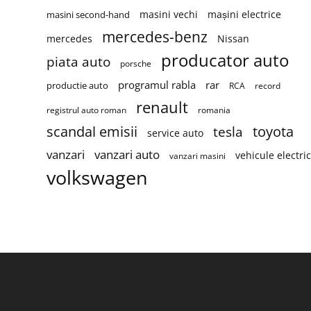
masini vechi
mașini electrice
masini second-hand
mercedes-benz
mercedes
Nissan
producator auto
piata auto
porsche
programul rabla
rar
productie auto
RCA
record
renault
registrul auto roman
romania
scandal emisii
toyota
tesla
service auto
vanzari
vanzari auto
vehicule electri
vanzari masini
volkswagen