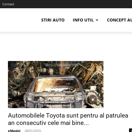
Contact
STIRI AUTO
INFO UTIL
CONCEPT A
Automobilele Toyota sunt pentru al patrulea
an consecutiv cele mai bine...
eMasini
-
28/01/2016