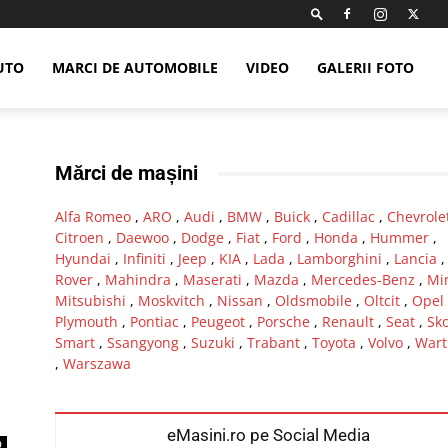
UTO
MARCI DE AUTOMOBILE
VIDEO
GALERII FOTO
Mărci de mașini
Alfa Romeo
,
ARO
,
Audi
,
BMW
,
Buick
,
Cadillac
,
Chevrole
Citroen
,
Daewoo
,
Dodge
,
Fiat
,
Ford
,
Honda
,
Hummer
,
Hyundai
,
Infiniti
,
Jeep
,
KIA
,
Lada
,
Lamborghini
,
Lancia
Rover
,
Mahindra
,
Maserati
,
Mazda
,
Mercedes-Benz
,
Mi
Mitsubishi
,
Moskvitch
,
Nissan
,
Oldsmobile
,
Oltcit
,
Opel
Plymouth
,
Pontiac
,
Peugeot
,
Porsche
,
Renault
,
Seat
,
Sk
Smart
,
Ssangyong
,
Suzuki
,
Trabant
,
Toyota
,
Volvo
,
Wart
,
Warszawa
eMasini.ro pe Social Media
0