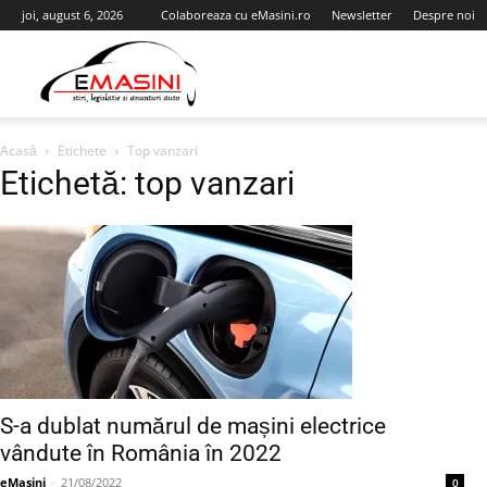
joi, august 6, 2026
Colaboreaza cu eMasini.ro
Newsletter
Despre noi
eMasini.ro
Acasă
Etichete
Top vanzari
Etichetă: top vanzari
S-a dublat numărul de mașini electrice
vândute în România în 2022
eMasini
-
21/08/2022
0