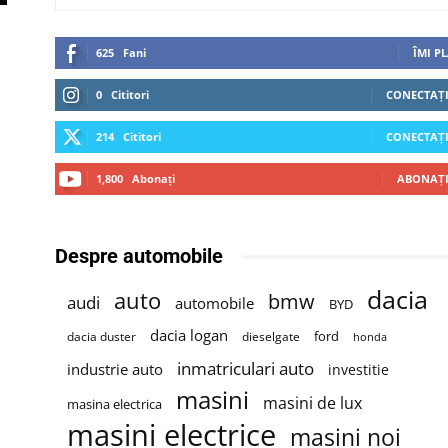
625
Fani
ÎMI P
0
Cititori
CONECTAȚI
214
Cititori
CONECTAȚI
1,800
Abonați
ABONAȚI
Despre automobile
dacia
auto
bmw
audi
automobile
BYD
dacia logan
ford
dacia duster
dieselgate
honda
inmatriculari auto
industrie auto
investitie
masini
masini de lux
masina electrica
masini electrice
masini noi