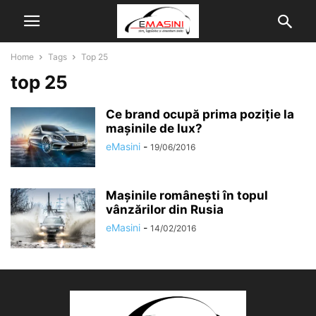
Home
Tags
Top 25
top 25
Ce brand ocupă prima poziție la
mașinile de lux?
eMasini
-
19/06/2016
Mașinile românești în topul
vânzărilor din Rusia
eMasini
-
14/02/2016