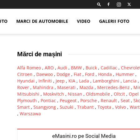
UTO
MARCI DE AUTOMOBILE
VIDEO
GALERII FOTO
Mărci de mașini
Alfa Romeo
,
ARO
,
Audi
,
BMW
,
Buick
,
Cadillac
,
Chevrole
Citroen
,
Daewoo
,
Dodge
,
Fiat
,
Ford
,
Honda
,
Hummer
,
Hyundai
,
Infiniti
,
Jeep
,
KIA
,
Lada
,
Lamborghini
,
Lancia
Rover
,
Mahindra
,
Maserati
,
Mazda
,
Mercedes-Benz
,
Mi
Mitsubishi
,
Moskvitch
,
Nissan
,
Oldsmobile
,
Oltcit
,
Opel
Plymouth
,
Pontiac
,
Peugeot
,
Porsche
,
Renault
,
Seat
,
Sk
Smart
,
Ssangyong
,
Suzuki
,
Trabant
,
Toyota
,
Volvo
,
Wart
,
Warszawa
eMasini.ro pe Social Media