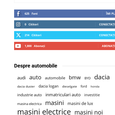
625
Fani
ÎMI P
0
Cititori
CONECTAȚI
214
Cititori
CONECTAȚI
1,800
Abonați
ABONAȚI
Despre automobile
dacia
auto
bmw
audi
automobile
BYD
dacia logan
ford
dacia duster
dieselgate
honda
inmatriculari auto
industrie auto
investitie
masini
masini de lux
masina electrica
masini electrice
masini noi