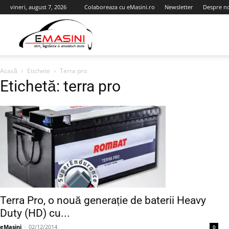
vineri, august 7, 2026
Colaboreaza cu eMasini.ro
Newsletter
Despre n
eMasini.ro
Acasă
Etichete
Terra pro
Etichetă: terra pro
Terra Pro, o nouă generație de baterii Heavy
Duty (HD) cu...
eMasini
-
02/12/2014
0