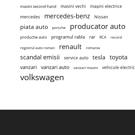
masini vechi
mașini electrice
masini second-hand
mercedes-benz
mercedes
Nissan
producator auto
piata auto
porsche
programul rabla
rar
productie auto
RCA
record
renault
registrul auto roman
romania
scandal emisii
toyota
tesla
service auto
vanzari
vanzari auto
vehicule electri
vanzari masini
volkswagen