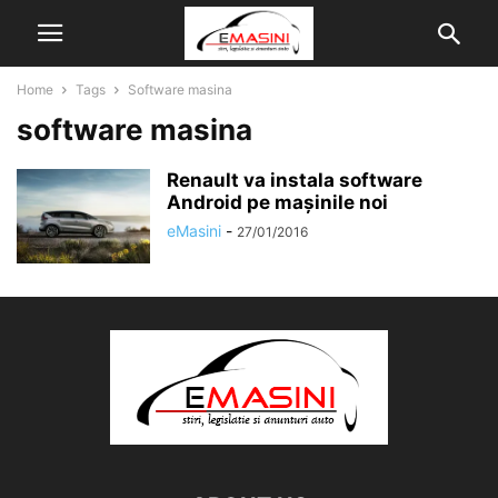
Home
Tags
Software masina
software masina
Renault va instala software
Android pe mașinile noi
eMasini
-
27/01/2016