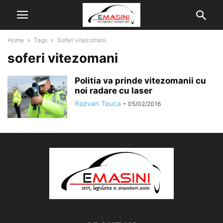
Home
Tags
Soferi vitezomani
soferi vitezomani
Politia va prinde vitezomanii cu
noi radare cu laser
Razvan Teuca
-
05/02/2016