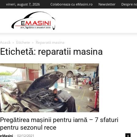
vineri, august 7, 2026
Colaboreaza cu eMasini.ro
Newsletter
Despre n
eMasini.ro
Acasă
Etichete
Reparatii masina
Etichetă: reparatii masina
Pregătirea mașinii pentru iarnă – 7 sfaturi
pentru sezonul rece
eMasini
-
02/12/2021
0