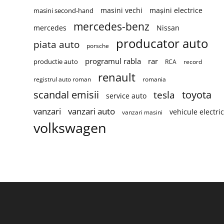
masini vechi
mașini electrice
masini second-hand
mercedes-benz
mercedes
Nissan
producator auto
piata auto
porsche
programul rabla
rar
productie auto
RCA
record
renault
registrul auto roman
romania
scandal emisii
toyota
tesla
service auto
vanzari
vanzari auto
vehicule electri
vanzari masini
volkswagen