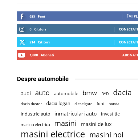
625
Fani
ÎMI P
0
Cititori
CONECTAȚI
214
Cititori
CONECTAȚI
1,800
Abonați
ABONAȚI
Despre automobile
dacia
auto
bmw
audi
automobile
BYD
dacia logan
ford
dacia duster
dieselgate
honda
inmatriculari auto
industrie auto
investitie
masini
masini de lux
masina electrica
masini electrice
masini noi