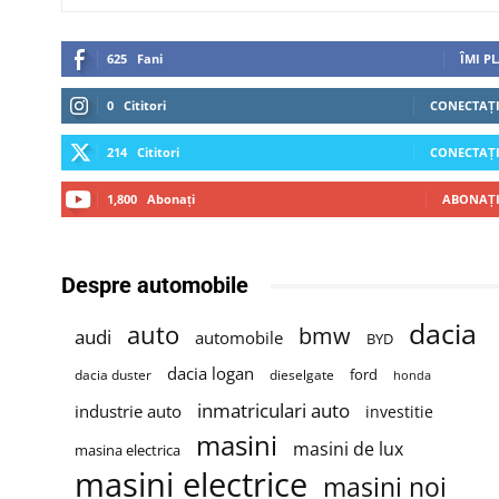
625
Fani
ÎMI P
0
Cititori
CONECTAȚI
214
Cititori
CONECTAȚI
1,800
Abonați
ABONAȚI
Despre automobile
dacia
auto
bmw
audi
automobile
BYD
dacia logan
ford
dacia duster
dieselgate
honda
inmatriculari auto
industrie auto
investitie
masini
masini de lux
masina electrica
masini electrice
masini noi