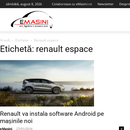
sâmbătă, august 8, 2026
Colaboreaza cu eMasini.ro
Newsletter
Despre
eMasini.ro
Acasă
Etichete
Renault espace
Etichetă: renault espace
Renault va instala software Android pe
mașinile noi
eMasini
-
27/01/2016
0