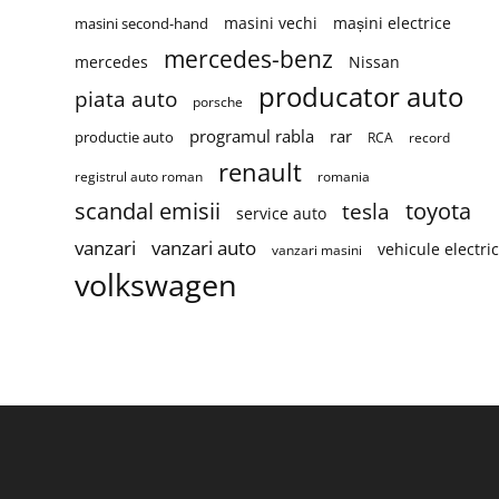
masini vechi
mașini electrice
masini second-hand
mercedes-benz
mercedes
Nissan
producator auto
piata auto
porsche
programul rabla
rar
productie auto
RCA
record
renault
registrul auto roman
romania
scandal emisii
toyota
tesla
service auto
vanzari
vanzari auto
vehicule electri
vanzari masini
volkswagen