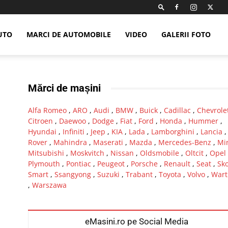
UTO
MARCI DE AUTOMOBILE
VIDEO
GALERII FOTO
Mărci de mașini
Alfa Romeo
,
ARO
,
Audi
,
BMW
,
Buick
,
Cadillac
,
Chevrole
Citroen
,
Daewoo
,
Dodge
,
Fiat
,
Ford
,
Honda
,
Hummer
,
Hyundai
,
Infiniti
,
Jeep
,
KIA
,
Lada
,
Lamborghini
,
Lancia
Rover
,
Mahindra
,
Maserati
,
Mazda
,
Mercedes-Benz
,
Mi
Mitsubishi
,
Moskvitch
,
Nissan
,
Oldsmobile
,
Oltcit
,
Opel
Plymouth
,
Pontiac
,
Peugeot
,
Porsche
,
Renault
,
Seat
,
Sk
Smart
,
Ssangyong
,
Suzuki
,
Trabant
,
Toyota
,
Volvo
,
Wart
,
Warszawa
eMasini.ro pe Social Media