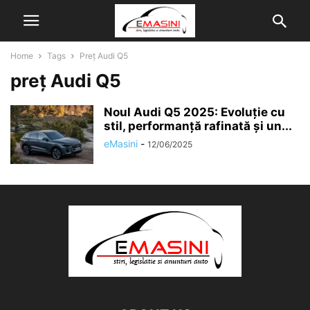
Home
Tags
Preț Audi Q5
preț Audi Q5
Noul Audi Q5 2025: Evoluție cu
stil, performanță rafinată și un...
eMasini
-
12/06/2025