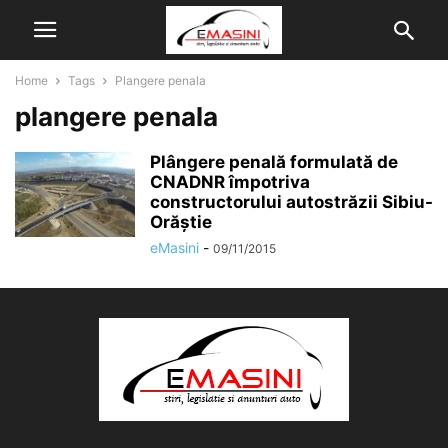
Home
Tags
Plangere penala
plangere penala
Plângere penală formulată de
CNADNR împotriva
constructorului autostrăzii Sibiu-
Orăștie
eMasini
-
09/11/2015