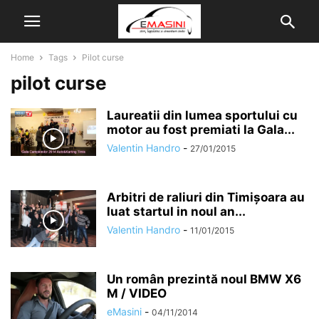
Home
Tags
Pilot curse
pilot curse
Laureatii din lumea sportului cu
motor au fost premiati la Gala...
Valentin Handro
-
27/01/2015
Arbitri de raliuri din Timișoara au
luat startul in noul an...
Valentin Handro
-
11/01/2015
Un român prezintă noul BMW X6
M / VIDEO
eMasini
-
04/11/2014