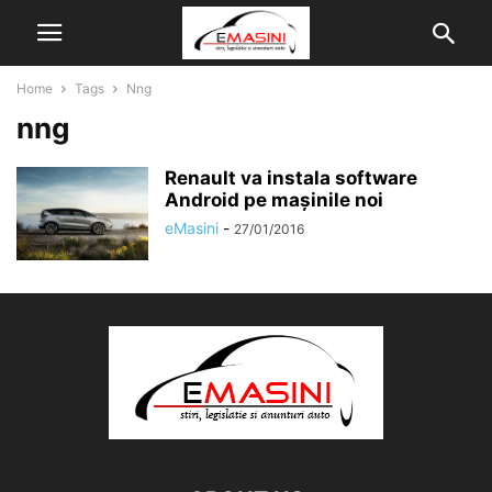
Home
Tags
Nng
nng
Renault va instala software
Android pe mașinile noi
eMasini
-
27/01/2016