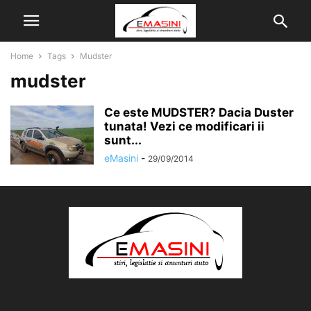
Home
Tags
Mudster
mudster
Ce este MUDSTER? Dacia Duster
tunata! Vezi ce modificari ii
sunt...
eMasini
-
29/09/2014