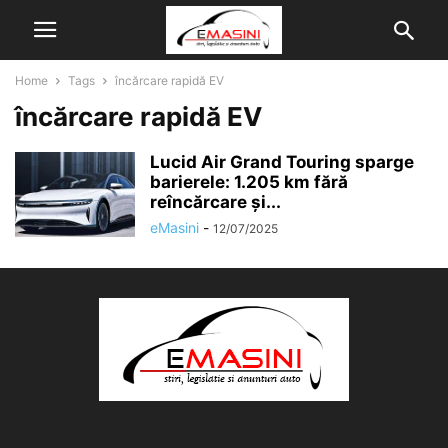
Home
Tags
încărcare rapidă EV
încărcare rapidă EV
Lucid Air Grand Touring sparge
barierele: 1.205 km fără
reîncărcare și...
eMasini
-
12/07/2025