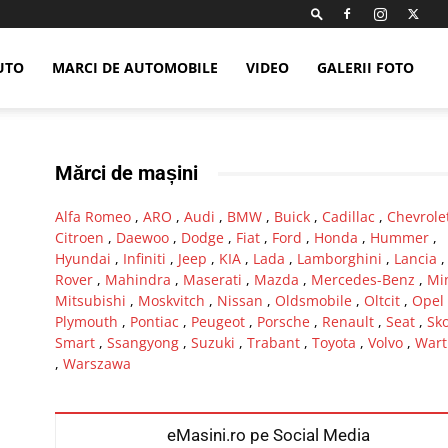
UTO
MARCI DE AUTOMOBILE
VIDEO
GALERII FOTO
Mărci de mașini
Alfa Romeo
,
ARO
,
Audi
,
BMW
,
Buick
,
Cadillac
,
Chevrole
Citroen
,
Daewoo
,
Dodge
,
Fiat
,
Ford
,
Honda
,
Hummer
,
Hyundai
,
Infiniti
,
Jeep
,
KIA
,
Lada
,
Lamborghini
,
Lancia
Rover
,
Mahindra
,
Maserati
,
Mazda
,
Mercedes-Benz
,
Mi
Mitsubishi
,
Moskvitch
,
Nissan
,
Oldsmobile
,
Oltcit
,
Opel
Plymouth
,
Pontiac
,
Peugeot
,
Porsche
,
Renault
,
Seat
,
Sk
Smart
,
Ssangyong
,
Suzuki
,
Trabant
,
Toyota
,
Volvo
,
Wart
,
Warszawa
eMasini.ro pe Social Media