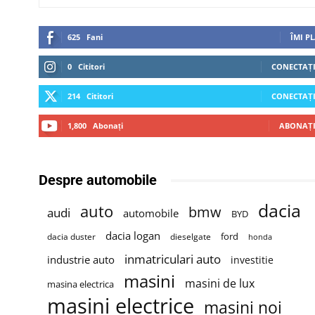
625
Fani
ÎMI P
0
Cititori
CONECTAȚI
214
Cititori
CONECTAȚI
1,800
Abonați
ABONAȚI
Despre automobile
dacia
auto
bmw
audi
automobile
BYD
dacia logan
ford
dacia duster
dieselgate
honda
inmatriculari auto
industrie auto
investitie
masini
masini de lux
masina electrica
masini electrice
masini noi