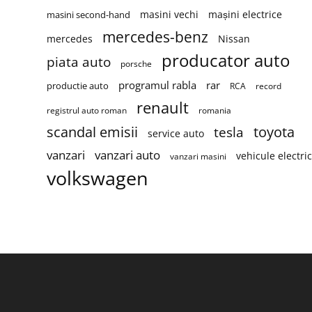
masini vechi
mașini electrice
masini second-hand
mercedes-benz
mercedes
Nissan
producator auto
piata auto
porsche
programul rabla
rar
productie auto
RCA
record
renault
registrul auto roman
romania
scandal emisii
toyota
tesla
service auto
vanzari
vanzari auto
vehicule electri
vanzari masini
volkswagen