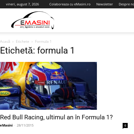
vineri, august 7, 2026
Colaboreaza cu eMasini.ro
Newsletter
Despre n
eMasini.ro
Acasă
Etichete
Formula 1
Etichetă: formula 1
Red Bull Racing, ultimul an în Formula 1?
eMasini
-
28/11/2015
0