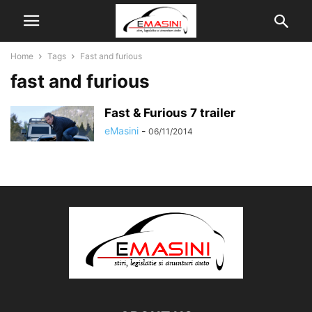
Home
Tags
Fast and furious
fast and furious
Fast & Furious 7 trailer
eMasini
-
06/11/2014