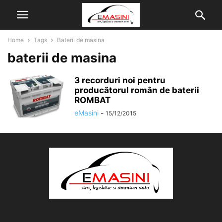
Home
Tags
Baterii de masina
baterii de masina
3 recorduri noi pentru
producătorul român de baterii
ROMBAT
eMasini
-
15/12/2015