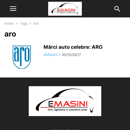
Home
Tags
Aro
aro
Mărci auto celebre: ARO
eMasini
-
30/10/2017