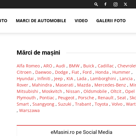
UTO
MARCI DE AUTOMOBILE
VIDEO
GALERII FOTO
Mărci de mașini
Alfa Romeo
,
ARO
,
Audi
,
BMW
,
Buick
,
Cadillac
,
Chevrole
Citroen
,
Daewoo
,
Dodge
,
Fiat
,
Ford
,
Honda
,
Hummer
,
Hyundai
,
Infiniti
,
Jeep
,
KIA
,
Lada
,
Lamborghini
,
Lancia
Rover
,
Mahindra
,
Maserati
,
Mazda
,
Mercedes-Benz
,
Mi
Mitsubishi
,
Moskvitch
,
Nissan
,
Oldsmobile
,
Oltcit
,
Opel
Plymouth
,
Pontiac
,
Peugeot
,
Porsche
,
Renault
,
Seat
,
Sk
Smart
,
Ssangyong
,
Suzuki
,
Trabant
,
Toyota
,
Volvo
,
Wart
,
Warszawa
eMasini.ro pe Social Media