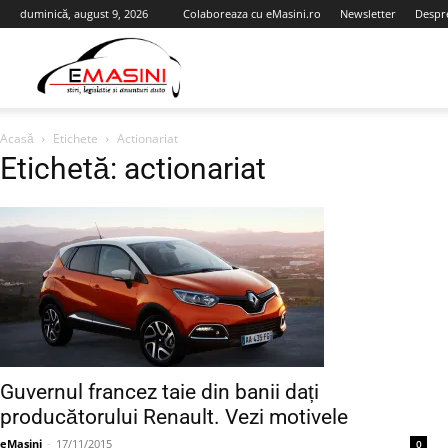
duminică, august 9, 2026
Colaboreaza cu eMasini.ro
Newsletter
Despr
eMasini.ro
Acasă
Etichete
Actionariat
Etichetă: actionariat
Guvernul francez taie din banii dați
producătorului Renault. Vezi motivele
eMasini
-
17/11/2015
0