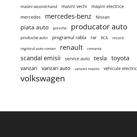
masini vechi
mașini electrice
masini second-hand
mercedes-benz
mercedes
Nissan
producator auto
piata auto
porsche
programul rabla
rar
productie auto
RCA
record
renault
registrul auto roman
romania
scandal emisii
toyota
tesla
service auto
vanzari
vanzari auto
vehicule electri
vanzari masini
volkswagen