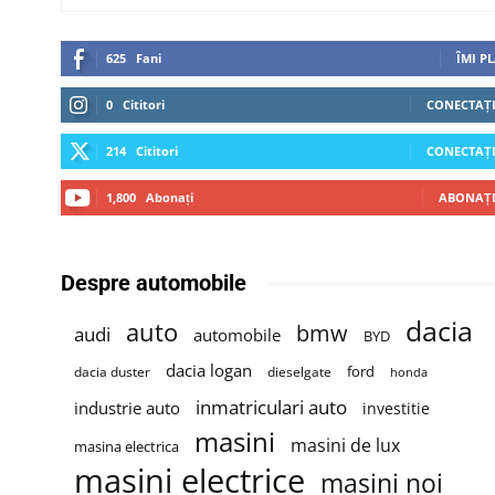
625
Fani
ÎMI P
0
Cititori
CONECTAȚI
214
Cititori
CONECTAȚI
1,800
Abonați
ABONAȚI
Despre automobile
dacia
auto
bmw
audi
automobile
BYD
dacia logan
ford
dacia duster
dieselgate
honda
inmatriculari auto
industrie auto
investitie
masini
masini de lux
masina electrica
masini electrice
masini noi